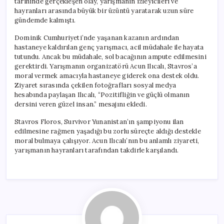
tarihinde gerçekleşen olay, yarışmanın izleyicileri ve
için
hayranları arasında büyük bir üzüntü yaratarak uzun süre
gündemde kalmıştı.
Dominik Cumhuriyeti’nde yaşanan kazanın ardından
hastaneye kaldırılan genç yarışmacı, acil müdahale ile hayata
tutundu. Ancak bu müdahale, sol bacağının ampute edilmesini
gerektirdi. Yarışmanın organizatörü Acun Ilıcalı, Stavros’a
moral vermek amacıyla hastaneye giderek ona destek oldu.
Ziyaret sırasında çekilen fotoğrafları sosyal medya
hesabında paylaşan Ilıcalı, “Pozitifliğin ve güçlü olmanın
dersini veren güzel insan.” mesajını ekledi.
Stavros Floros, Survivor Yunanistan’ın şampiyonu ilan
edilmesine rağmen yaşadığı bu zorlu süreçte aldığı destekle
moral bulmaya çalışıyor. Acun Ilıcalı’nın bu anlamlı ziyareti,
yarışmanın hayranları tarafından takdirle karşılandı.