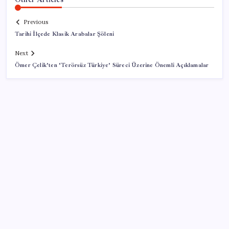
Previous
Tarihi İlçede Klasik Arabalar Şöleni
Next
Ömer Çelik’ten ‘Terörsüz Türkiye’ Süreci Üzerine Önemli Açıklamalar
SON YAZILAR
Anthropic Kendi Yapay Zeka Çiplerini Geliştirmek
için Ekip Kuruyor
Bankalar gaza bastı: 350 bin TL’nin 32 günlük getirisi