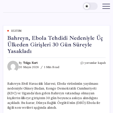
Skip
to
content
EĞITIM
Bahreyn, Ebola Tehdidi Nedeniyle Üç
Ülkeden Girişleri 30 Gün Süreyle
Yasakladı
Bahreyn,
By
Tolga Kurt
yorumlar kapalı
Ebola
20 Mayıs 2026
1 Min Read
Tehdidi
Nedeniyle
Üç
Bahreyn Sivil Havacılık İdaresi, Ebola virüsünün yayılması
Ülkeden
nedeniyle Güney Sudan, Kongo Demokratik Cumhuriyeti
Girişleri
30
(KDC) ve Uganda’dan gelen Bahreyn vatandaşı olmayan
Gün
kişilerin ülkeye girişinin 30 gün boyunca askıya alındığını
Süreyle
açıkladı. Bu karar, Dünya Sağlık Örgütü’nün (DSÖ) Ebola ile
Yasakladı
ilgili son verileri ışığında alındı.
için