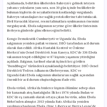
Açıklamada, belirtilen ülkelerden Bahreyn’e gelmek isteyen
yabancı yolcuların yanı sıra, son 30 gün içinde bu ülkelerde
bulunan kişilerin de seyahatlerinin kısıtlandığı vurgulandı.
Bahreyn vatandaşları ise sağlık protokollerine tabi tutulacak.
Sivil Havacılık İdaresi, resmi talimatlara uyulmasının önemini
vurgulayarak, Ebola salgınının seyrine göre ülkeler listesinin
ilerleyen günlerde güncelleneceğini belirtti.
Kongo Demokratik Cumhuriyeti ve Uganda’da, Ebola
salgınının yeniden patlak vermesi, DSÖ tarafından acil durum
olarak ilan edildi. Afrika Hastalık Kontrol ve Önleme
Merkezi’nin Genel Direktörü Jean Kaseya, KDC’de 336 Ebola
vakasının tespit edildiğini ve 87 kişinin yaşamını yitirdiğini
açıkladı. Salgının, tarihsel olarak üçüncü kez görülen
“Bundibugyo” türünden kaynaklandığı belirtiliyor. DSÖ Genel
Direktörü Tedros Adhanom Ghebreyesus, KDC ve
Uganda’daki Ebola salgınının uluslararası sağlık açısından
önemli bir acil durum oluşturduğunu ifade etti.
Ebola virüsü, Afrika’da binlerce kişinin ölümüne sebep olan
bir kanamalı ateş hastalığıdır. İlk kez 1976 yılında Sudan ve
KDC’de eş zamanlı olarak ortaya çıkan bu virüs, adını Ebola
Nehri’nden almıştır. 2013 yılında Batı Afrika’da yeniden
yayılmaya başlayan Ebola, Gine, Liberya ve Sierra Leone’de