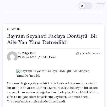
Skip
to
content
EĞITIM
Bayram Seyahati Faciaya Dönüştü: Bir
Aile Yan Yana Defnedildi
Bayram
By
Tolga Kurt
yorumlar kapalı
Seyahati
25 Mayıs 2026
1 Min Read
Faciaya
Dönüştü:
Bir
Aile
Yan
Yana
Giresun’da gerçekleşen bir trafik kazası, bayram öncesinde
Defnedildi
bir ailenin hayatını kararttı. Kırmızı ışıkta bekleyen bir araca
için
çarpan tırın neden olduğu bu üzücü olayda, Ali ve Melek Yıldız
çifti ile üç çocukları hayatlarını kaybetti. Cenaze töreni,
Trabzon’un Arsin ilçesinde düzenlendi.