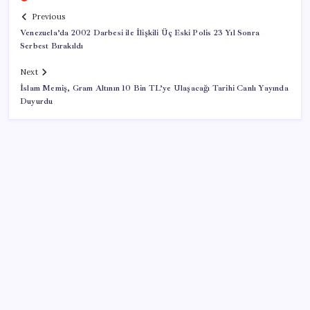
Previous
Venezuela’da 2002 Darbesi ile İlişkili Üç Eski Polis 23 Yıl Sonra
Serbest Bırakıldı
Next
İslam Memiş, Gram Altının 10 Bin TL’ye Ulaşacağı Tarihi Canlı Yayında
Duyurdu
SON YAZILAR
Google Pixel Watch 5 Sızdırıldı: İşte Detaylar
Zihin Okuyan Yapay Zeka Firması: Beynini Okutana