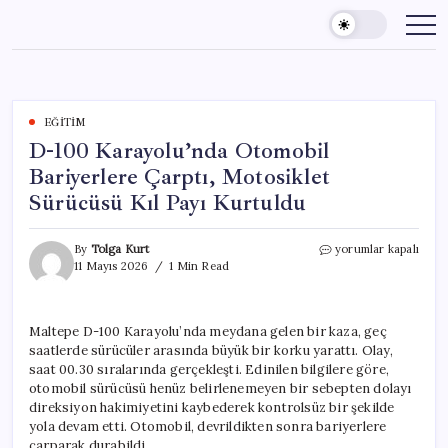
Skip
to
content
EĞITIM
D-100 Karayolu’nda Otomobil
Bariyerlere Çarptı, Motosiklet
Sürücüsü Kıl Payı Kurtuldu
D-
By
Tolga Kurt
yorumlar kapalı
100
11 Mayıs 2026
1 Min Read
Karayolu’nda
Otomobil
Bariyerlere
Maltepe D-100 Karayolu’nda meydana gelen bir kaza, geç
Çarptı,
saatlerde sürücüler arasında büyük bir korku yarattı. Olay,
Motosiklet
Sürücüsü
saat 00.30 sıralarında gerçekleşti. Edinilen bilgilere göre,
Kıl
otomobil sürücüsü henüz belirlenemeyen bir sebepten dolayı
Payı
direksiyon hakimiyetini kaybederek kontrolsüz bir şekilde
Kurtuldu
yola devam etti. Otomobil, devrildikten sonra bariyerlere
için
çarparak durabildi.