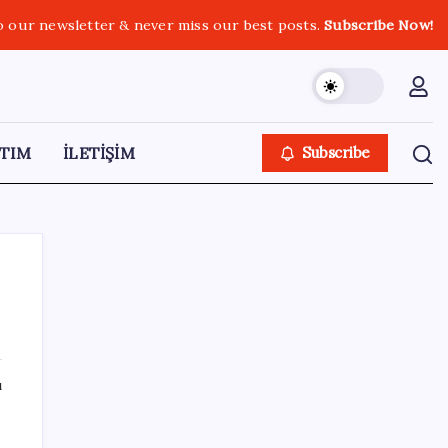
o our newsletter & never miss our best posts.
Subscribe Now!
TIM
İLETİŞİM
Subscribe
SON YAZILAR
ı
Anthropic Kendi Yapay Zeka Çiplerini
Geliştirmek için Ekip Kuruyor