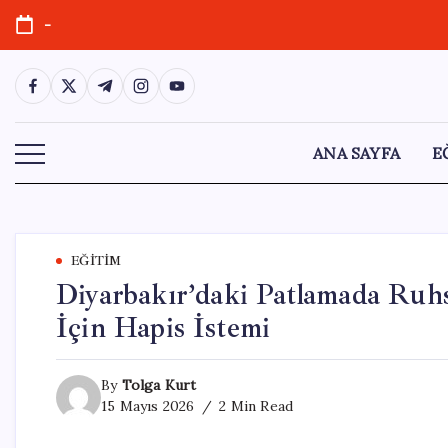
Skip
-
to
content
https://www.facebook.com/
https://twitter.com/
https://t.me/
https://www.instagram.com/
https://youtube.com/
ANA SAYFA
E
EĞITIM
Diyarbakır’daki Patlamada Ruhsa
İçin Hapis İstemi
By
Tolga Kurt
15 Mayıs 2026
2 Min Read