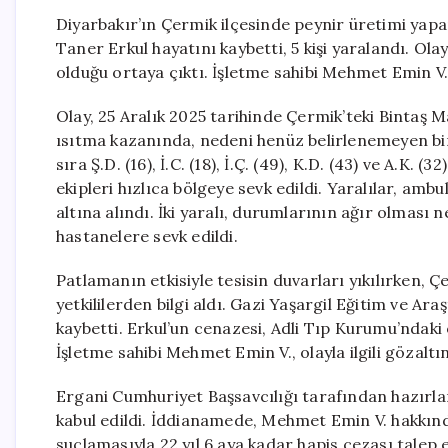
Diyarbakır’ın Çermik ilçesinde peynir üretimi yap
Taner Erkul hayatını kaybetti, 5 kişi yaralandı. Ola
olduğu ortaya çıktı. İşletme sahibi Mehmet Emin V. 
Olay, 25 Aralık 2025 tarihinde Çermik’teki Bintaş Ma
ısıtma kazanında, nedeni henüz belirlenemeyen bi
sıra Ş.D. (16), İ.C. (18), İ.Ç. (49), K.D. (43) ve A.K.
ekipleri hızlıca bölgeye sevk edildi. Yaralılar, am
altına alındı. İki yaralı, durumlarının ağır olması
hastanelere sevk edildi.
Patlamanın etkisiyle tesisin duvarları yıkılırken
yetkililerden bilgi aldı. Gazi Yaşargil Eğitim ve A
kaybetti. Erkul’un cenazesi, Adli Tıp Kurumu’ndaki
İşletme sahibi Mehmet Emin V., olayla ilgili gözaltın
Ergani Cumhuriyet Başsavcılığı tarafından hazır
kabul edildi. İddianamede, Mehmet Emin V. hakkınd
suçlamasıyla 22 yıl 6 aya kadar hapis cezası talep 