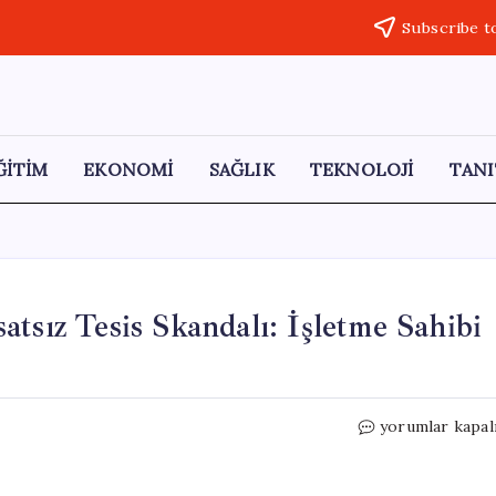
Subscribe t
ĞİTİM
EKONOMİ
SAĞLIK
TEKNOLOJİ
TANI
tsız Tesis Skandalı: İşletme Sahibi
Diyarbakır’daki
yorumlar kapal
Patlamada
Ruhsatsız
Tesis