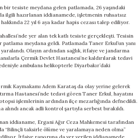
Skandalı:
an bir tesiste meydana gelen patlamada, 26 yaşındaki
İşletme
yla ilgili hazırlanan iddianamede, işletmenin ruhsatsız
Sahibi
hakkında 22 yıl 6 aya kadar hapis cezası talep ediliyor.
İçin
Hapis
hallesi’nde yer alan tek katlı tesiste gerçekleşti. Tesisin
İstemi
r patlama meydana geldi. Patlamada Taner Erkul’un yanı
için
 (32) yaralandı. Olayın ardından sağlık, itfaiye ve jandarma
bulanslarla Çermik Devlet Hastanesi’ne kaldırılarak tedavi
 nedeniyle ambulans helikopterle Diyarbakır’daki
, Çermik Kaymakamı Adem Karataş da olay yerine gelerek
raştırma Hastanesi’nde tedavi gören Taner Erkul, hayatını
 otopsi işlemlerinin ardından ilçe mezarlığında defnedildi.
a alındı ancak adli kontrol şartıyla serbest bırakıldı.
lanan iddianame, Ergani Ağır Ceza Mahkemesi tarafından
a “Bilinçli taksirle ölüme ve yaralamaya neden olma”
ediliyor. İtfaiye raporuna da yer verilen iddianamede,