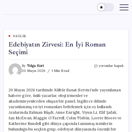
Skip
to
content
SAĞLIK
Edebiyatın Zirvesi: En İyi Roman
Seçimi
Edebiyatın
By
Tolga Kurt
yorumlar kapalı
Zirvesi:
20 Mayıs 2026
1 Min Read
En
İyi
Roman
20 Mayıs 2026 tarihinde Kültür Sanat Servisi’nde yayımlanan
Seçimi
habere göre, ünlü yazarlar, eleştirmenler ve
için
akademisyenlerden oluşan bir panel, İngilizce dilinde
yayımlanmış en iyi romanları belirlemek için oy kullandı.
Aralarında Salman Rüşdi, Anne Enright, Yiyun Li, Elif Şafak,
Ian McEwan, Maggie O’Farrell, Colm Tóibín, Lorrie Moore ve
Katherine Rundell gibi dünya çapında tanınmış isimlerin
bulunduğu bu seçkin grup, edebiyat dünyasında önemli bir