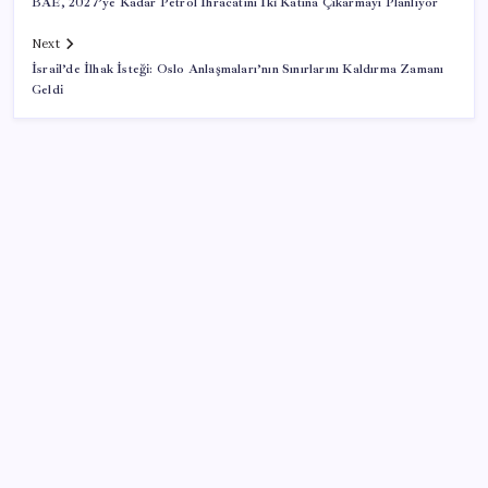
BAE, 2027’ye Kadar Petrol İhracatını İki Katına Çıkarmayı Planlıyor
Next
İsrail’de İlhak İsteği: Oslo Anlaşmaları’nın Sınırlarını Kaldırma Zamanı
Geldi
SON YAZILAR
Huawei Mate 80 için 16GB RAM ve 1TB Model
Duyuruldu
iPhone 18 Pro Fiyatı Ne Kadar Artacak?
Altında taşlar yerinden oynuyor: Dünya devinden 22