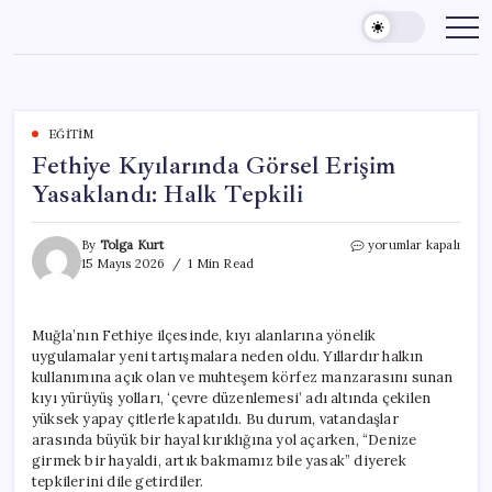
Skip
to
content
EĞITIM
Fethiye Kıyılarında Görsel Erişim
Yasaklandı: Halk Tepkili
Fethiye
By
Tolga Kurt
yorumlar kapalı
Kıyılarında
15 Mayıs 2026
1 Min Read
Görsel
Erişim
Yasaklandı:
Muğla’nın Fethiye ilçesinde, kıyı alanlarına yönelik
Halk
uygulamalar yeni tartışmalara neden oldu. Yıllardır halkın
Tepkili
için
kullanımına açık olan ve muhteşem körfez manzarasını sunan
kıyı yürüyüş yolları, ‘çevre düzenlemesi’ adı altında çekilen
yüksek yapay çitlerle kapatıldı. Bu durum, vatandaşlar
arasında büyük bir hayal kırıklığına yol açarken, “Denize
girmek bir hayaldi, artık bakmamız bile yasak” diyerek
tepkilerini dile getirdiler.