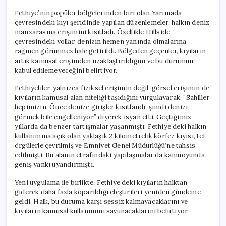
Fethiye’nin popüler bölgelerinden biri olan Yarımada
çevresindeki kıyı şeridinde yapılan düzenlemeler, halkın deniz
manzarasına erişimini kısıtladı. Özellikle Hillside
çevresindeki yollar, denizin hemen yanında olmalarına
rağmen görünmez hale getirildi. Bölgeden geçenler, kıyıların
artık kamusal erişimden uzaklaştırıldığını ve bu durumun
kabul edilemeyeceğini belirtiyor.
Fethiyeliler, yalnızca fiziksel erişimin değil, görsel erişimin de
kıyıların kamusal alan niteliği taşıdığını vurgulayarak, “Sahiller
hepimizin. Önce denize girişler kısıtlandı, şimdi denizi
görmek bile engelleniyor” diyerek isyan etti. Geçtiğimiz
yıllarda da benzer tartışmalar yaşanmıştı; Fethiye’deki halkın
kullanımına açık olan yaklaşık 2 kilometrelik körfez kıyısı, tel
örgülerle çevrilmiş ve Emniyet Genel Müdürlüğü’ne tahsis
edilmişti. Bu alanın etrafındaki yapılaşmalar da kamuoyunda
geniş yankı uyandırmıştı.
Yeni uygulama ile birlikte, Fethiye’deki kıyıların halktan
giderek daha fazla koparıldığı eleştirileri yeniden gündeme
geldi. Halk, bu duruma karşı sessiz kalmayacaklarını ve
kıyıların kamusal kullanımını savunacaklarını belirtiyor.