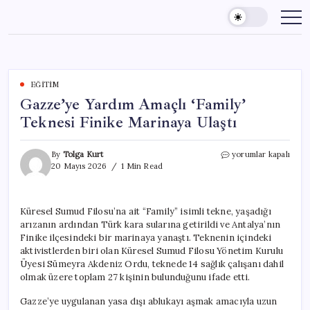
Skip
to
content
EĞITIM
Gazze’ye Yardım Amaçlı ‘Family’
Teknesi Finike Marinaya Ulaştı
Gazze’ye
By
Tolga Kurt
yorumlar kapalı
Yardım
20 Mayıs 2026
1 Min Read
Amaçlı
‘Family’
Teknesi
Küresel Sumud Filosu’na ait “Family” isimli tekne, yaşadığı
Finike
arızanın ardından Türk kara sularına getirildi ve Antalya’nın
Marinaya
Ulaştı
Finike ilçesindeki bir marinaya yanaştı. Teknenin içindeki
için
aktivistlerden biri olan Küresel Sumud Filosu Yönetim Kurulu
Üyesi Sümeyra Akdeniz Ordu, teknede 14 sağlık çalışanı dahil
olmak üzere toplam 27 kişinin bulunduğunu ifade etti.
Gazze’ye uygulanan yasa dışı ablukayı aşmak amacıyla uzun