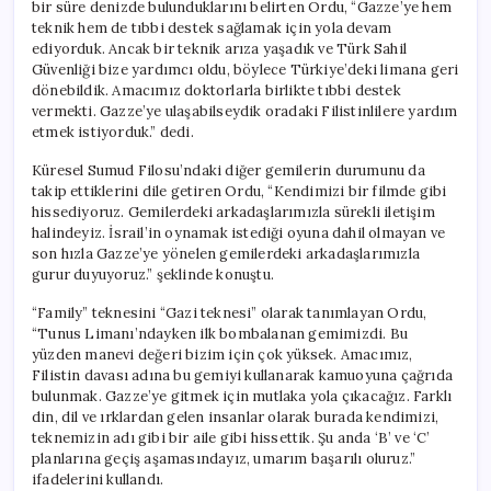
bir süre denizde bulunduklarını belirten Ordu, “Gazze’ye hem
teknik hem de tıbbi destek sağlamak için yola devam
ediyorduk. Ancak bir teknik arıza yaşadık ve Türk Sahil
Güvenliği bize yardımcı oldu, böylece Türkiye’deki limana geri
dönebildik. Amacımız doktorlarla birlikte tıbbi destek
vermekti. Gazze’ye ulaşabilseydik oradaki Filistinlilere yardım
etmek istiyorduk.” dedi.
Küresel Sumud Filosu’ndaki diğer gemilerin durumunu da
takip ettiklerini dile getiren Ordu, “Kendimizi bir filmde gibi
hissediyoruz. Gemilerdeki arkadaşlarımızla sürekli iletişim
halindeyiz. İsrail’in oynamak istediği oyuna dahil olmayan ve
son hızla Gazze’ye yönelen gemilerdeki arkadaşlarımızla
gurur duyuyoruz.” şeklinde konuştu.
“Family” teknesini “Gazi teknesi” olarak tanımlayan Ordu,
“Tunus Limanı’ndayken ilk bombalanan gemimizdi. Bu
yüzden manevi değeri bizim için çok yüksek. Amacımız,
Filistin davası adına bu gemiyi kullanarak kamuoyuna çağrıda
bulunmak. Gazze’ye gitmek için mutlaka yola çıkacağız. Farklı
din, dil ve ırklardan gelen insanlar olarak burada kendimizi,
teknemizin adı gibi bir aile gibi hissettik. Şu anda ‘B’ ve ‘C’
planlarına geçiş aşamasındayız, umarım başarılı oluruz.”
ifadelerini kullandı.