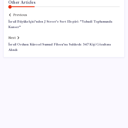
Other Articles
Previous
İsrail Büyükelçisi’nden J Street’e Sert Eleştiri: “Yahudi Toplumunda
Kanser”
Next
İsrail Ordusu Küresel Sumud Filosu’na Saldırdı: 347 Kişi Gözaltına
Alındı
SON YAZILAR
Google Pixel Watch 5 Sızdırıldı: İşte Detaylar