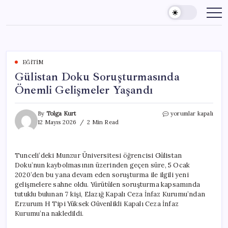
Skip
to
content
EĞITIM
Gülistan Doku Soruşturmasında
Önemli Gelişmeler Yaşandı
Gülistan
By
Tolga Kurt
yorumlar kapalı
Doku
12 Mayıs 2026
2 Min Read
Soruşturmasında
Önemli
Gelişmeler
Tunceli’deki Munzur Üniversitesi öğrencisi Gülistan
Yaşandı
Doku’nun kaybolmasının üzerinden geçen süre, 5 Ocak
için
2020’den bu yana devam eden soruşturma ile ilgili yeni
gelişmelere sahne oldu. Yürütülen soruşturma kapsamında
tutuklu bulunan 7 kişi, Elazığ Kapalı Ceza İnfaz Kurumu’ndan
Erzurum H Tipi Yüksek Güvenlikli Kapalı Ceza İnfaz
Kurumu’na nakledildi.