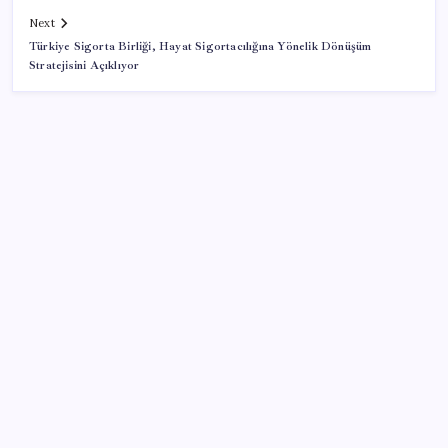
Next
Türkiye Sigorta Birliği, Hayat Sigortacılığına Yönelik Dönüşüm
Stratejisini Açıklıyor
SON YAZILAR
Google Pixel Watch 5 Sızdırıldı: İşte Detaylar
Zihin Okuyan Yapay Zeka Firması: Beynini Okutana
50 Dolar
Huawei Mate 80 için 16GB RAM ve 1TB Model
Duyuruldu