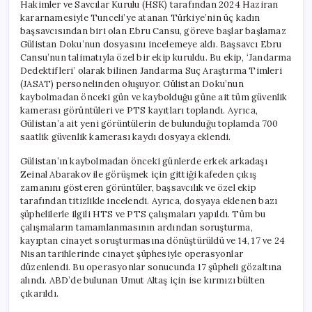
Hakimler ve Savcılar Kurulu (HSK) tarafından 2024 Haziran
kararnamesiyle Tunceli’ye atanan Türkiye’nin üç kadın
başsavcısından biri olan Ebru Cansu, göreve başlar başlamaz
Gülistan Doku’nun dosyasını incelemeye aldı. Başsavcı Ebru
Cansu’nun talimatıyla özel bir ekip kuruldu. Bu ekip, ‘Jandarma
Dedektifleri’ olarak bilinen Jandarma Suç Araştırma Timleri
(JASAT) personelinden oluşuyor. Gülistan Doku’nun
kaybolmadan önceki gün ve kaybolduğu güne ait tüm güvenlik
kamerası görüntüleri ve PTS kayıtları toplandı. Ayrıca,
Gülistan’a ait yeni görüntülerin de bulunduğu toplamda 700
saatlik güvenlik kamerası kaydı dosyaya eklendi.
Gülistan’ın kaybolmadan önceki günlerde erkek arkadaşı
Zeinal Abarakov ile görüşmek için gittiği kafeden çıkış
zamanını gösteren görüntüler, başsavcılık ve özel ekip
tarafından titizlikle incelendi. Ayrıca, dosyaya eklenen bazı
şüphelilerle ilgili HTS ve PTS çalışmaları yapıldı. Tüm bu
çalışmaların tamamlanmasının ardından soruşturma,
kayıptan cinayet soruşturmasına dönüştürüldü ve 14, 17 ve 24
Nisan tarihlerinde cinayet şüphesiyle operasyonlar
düzenlendi. Bu operasyonlar sonucunda 17 şüpheli gözaltına
alındı. ABD’de bulunan Umut Altaş için ise kırmızı bülten
çıkarıldı.