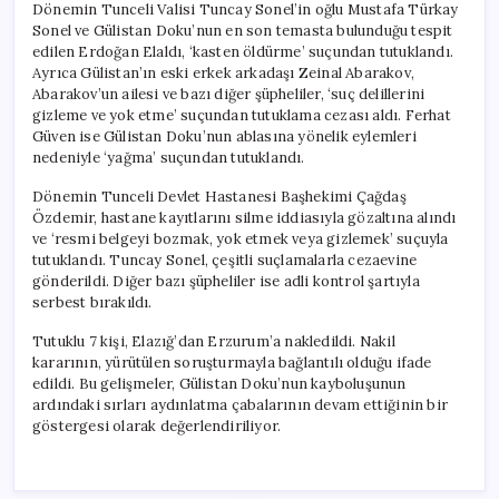
Dönemin Tunceli Valisi Tuncay Sonel’in oğlu Mustafa Türkay
Sonel ve Gülistan Doku’nun en son temasta bulunduğu tespit
edilen Erdoğan Elaldı, ‘kasten öldürme’ suçundan tutuklandı.
Ayrıca Gülistan’ın eski erkek arkadaşı Zeinal Abarakov,
Abarakov’un ailesi ve bazı diğer şüpheliler, ‘suç delillerini
gizleme ve yok etme’ suçundan tutuklama cezası aldı. Ferhat
Güven ise Gülistan Doku’nun ablasına yönelik eylemleri
nedeniyle ‘yağma’ suçundan tutuklandı.
Dönemin Tunceli Devlet Hastanesi Başhekimi Çağdaş
Özdemir, hastane kayıtlarını silme iddiasıyla gözaltına alındı
ve ‘resmi belgeyi bozmak, yok etmek veya gizlemek’ suçuyla
tutuklandı. Tuncay Sonel, çeşitli suçlamalarla cezaevine
gönderildi. Diğer bazı şüpheliler ise adli kontrol şartıyla
serbest bırakıldı.
Tutuklu 7 kişi, Elazığ’dan Erzurum’a nakledildi. Nakil
kararının, yürütülen soruşturmayla bağlantılı olduğu ifade
edildi. Bu gelişmeler, Gülistan Doku’nun kayboluşunun
ardındaki sırları aydınlatma çabalarının devam ettiğinin bir
göstergesi olarak değerlendiriliyor.