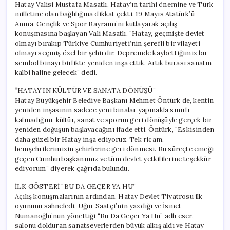
Hatay Valisi Mustafa Masatlı, Hatay’ın tarihi önemine ve Türk
milletine olan bağlılığına dikkat çekti. 19 Mayıs Atatürk’ü
Anma, Gençlik ve Spor Bayramı’nı kutlayarak açılış
konuşmasına başlayan Vali Masatlı, “Hatay, geçmişte devlet
olmayı bırakıp Türkiye Cumhuriyeti’nin şerefli bir vilayeti
olmayı seçmiş özel bir şehirdir. Depremde kaybettiğimiz bu
sembol binayı birlikte yeniden inşa ettik. Artık burası sanatın
kalbi haline gelecek” dedi.
“HATAY’IN KÜLTÜR VE SANATA DÖNÜŞÜ”
Hatay Büyükşehir Belediye Başkanı Mehmet Öntürk de, kentin
yeniden inşasının sadece yeni binalar yapmakla sınırlı
kalmadığını, kültür, sanat ve sporun geri dönüşüyle gerçek bir
yeniden doğuşun başlayacağını ifade etti. Öntürk, “Eskisinden
daha güzel bir Hatay inşa ediyoruz. Tek ricam,
hemşehrilerimizin şehirlerine geri dönmesi. Bu süreçte emeği
geçen Cumhurbaşkanımız ve tüm devlet yetkililerine teşekkür
ediyorum” diyerek çağrıda bulundu.
İLK GÖSTERİ “BU DA GEÇER YA HU”
Açılış konuşmalarının ardından, Hatay Devlet Tiyatrosu ilk
oyununu sahneledi. Uğur Saatçi’nin yazdığı ve İsmet
Numanoğlu’nun yönettiği “Bu Da Geçer Ya Hu” adlı eser,
salonu dolduran sanatseverlerden büyük alkış aldı ve Hatay