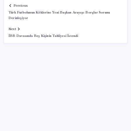
Previous
Türk Futbolunun Köklerine Yeni Başkan Arayışı: Borçlar Sorunu
Derinleşiyor
Next
İBB Davasında Beş Kişinin Tahliyesi İstendi
SON YAZILAR
Anthropic Kendi Yapay Zeka Çiplerini Geliştirmek
için Ekip Kuruyor
Bankalar gaza bastı: 350 bin TL’nin 32 günlük getirisi