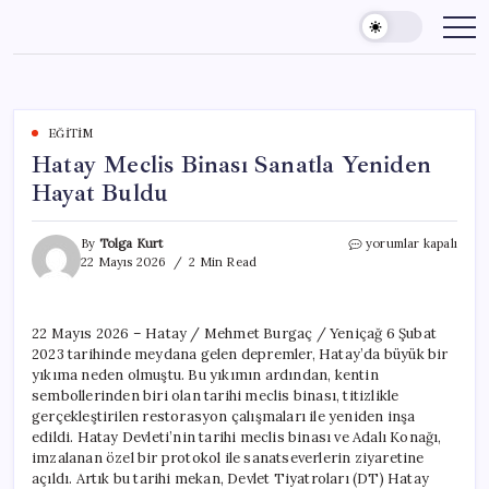
Skip
to
content
EĞITIM
Hatay Meclis Binası Sanatla Yeniden
Hayat Buldu
Hatay
By
Tolga Kurt
yorumlar kapalı
Meclis
22 Mayıs 2026
2 Min Read
Binası
Sanatla
Yeniden
22 Mayıs 2026 – Hatay / Mehmet Burgaç / Yeniçağ 6 Şubat
Hayat
2023 tarihinde meydana gelen depremler, Hatay’da büyük bir
Buldu
için
yıkıma neden olmuştu. Bu yıkımın ardından, kentin
sembollerinden biri olan tarihi meclis binası, titizlikle
gerçekleştirilen restorasyon çalışmaları ile yeniden inşa
edildi. Hatay Devleti’nin tarihi meclis binası ve Adalı Konağı,
imzalanan özel bir protokol ile sanatseverlerin ziyaretine
açıldı. Artık bu tarihi mekan, Devlet Tiyatroları (DT) Hatay