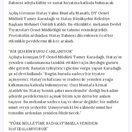
Sahnesi adıyla kültür ve sanat hayatına katkıda bulunacak.
Açılış törenine Hatay Valisi Mustafa Masatlı, DT Genel
Müdürü Tamer Karadağlı ve Hatay Büyükşehir Belediye
Başkanı Mehmet Öntürk katıldı. Bu etkinlikte, mekanın Devlet
Tiyatroları Genel Müdürlüğü’ne tahsisi resmileştirildi.
Protokolün ardından, Hatay Sahnesi düzenlenen özel bir
etkinlikle perdelerini ilk kez araladı.
“BİR ŞEHRİN RUHU CANLANIYOR”
Açılışta konuşan DT Genel Müdürü Tamer Karadağlı, Hatay’ın
yeniden canlanmasına tanıklık ettikleri için duyduğu gururu
dile getirdi. Sanatın iyileştirici gücüne vurgu yapan Karadağlı,
şu sözleri kullandı: “Bugün burada sadece bir tiyatro
açmıyoruz; Hatay’ın hafızası ve iradesi ile yeniden ayağa
kalkmasına katkıda bulunuyoruz. Gazi Mustafa Kemal
Atatürk’ün ‘Hatay benim şahsi meselemdir’ dediği bu kadim
şehirde perdelerimizi açmak bizim için derin bir anlam
taşıyor. Bu mekanlar sadece taş ve duvar değildir; bir millete
umut veren yerlerdir. Umuyorum ki bu sahnede umut her
temsilin ardından yeniden filizlenecek.”
“TÜRK MİLLETİNE SADAKATİMIZLA YENİDEN
HAFIZALANIYORUZ”