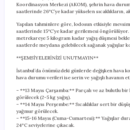
Koordinasyon Merkezi (AKOM), şehrin hava durumu 
saatlerinde 26°C’ye kadar yükselen sıcaklıkların, 
Yapılan tahminlere göre, lodosun etkisiyle mevsim
saatlerinde 15°C’ye kadar gerilemesi öngörülüyor.
metrekareye 5 kilogram kadar yağış düşmesi beklen
saatlerde meydana gelebilecek sağanak yağışlar ko
**ŞEMSİYELERİNİZİ UNUTMAYIN**
İstanbul’da önümüzdeki günlerde değişken hava ko
hava durumu verileri ise serin ve yağışlı havanın e
– **13 Mayıs Çarşamba:** Parçalı ve az bulutlu bir
görülecek (2-5 kg yağış).
– **14 Mayıs Perşembe:** Sıcaklıklar sert bir düşüş
yağmur görülecek.
– **15-16 Mayıs (Cuma-Cumartesi):** Yağışlar durac
24°C seviyelerine çıkacak.