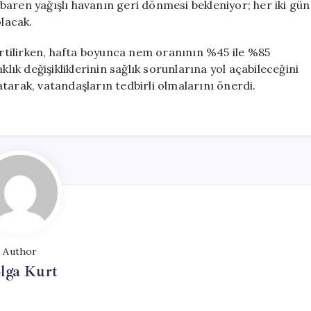
aren yağışlı havanın geri dönmesi bekleniyor; her iki gün
olacak.
lirtilirken, hafta boyunca nem oranının %45 ile %85
klık değişikliklerinin sağlık sorunlarına yol açabileceğini
tarak, vatandaşların tedbirli olmalarını önerdi.
Author
lga Kurt