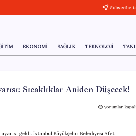
Subscribe t
ĞİTİM
EKONOMİ
SAĞLIK
TEKNOLOJİ
TANI
rısı: Sıcaklıklar Aniden Düşecek!
İstanbullulara
yorumlar kapal
Hava
Durumu
Uyarısı:
Sıcaklıklar
uyarısı geldi. İstanbul Büyükşehir Belediyesi Afet