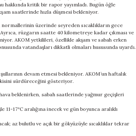
Aniden
hakkında kritik bir rapor yayımladı. Bugün öğle
Düşecek!
akşam saatlerinde hızla düşmesi bekleniyor.
için
 normallerinin üzerinde seyreden sıcaklıkların gece
 Ayrıca, rüzgarın saatte 40 kilometreye kadar çıkması ve
iyor. AKOM yetkilileri, özellikle akşam ve sabah erken
nusunda vatandaşları dikkatli olmaları hususunda uyardı.
şullarının devam etmesi bekleniyor. AKOM’un haftalık
tkisini sürdüreceğini gösteriyor.
 hava beklenirken, sabah saatlerinde yağmur geçişleri
le 11-17°C aralığına inecek ve gün boyunca aralıklı
ak; az bulutlu ve açık bir gökyüzüyle sıcaklıklar tekrar