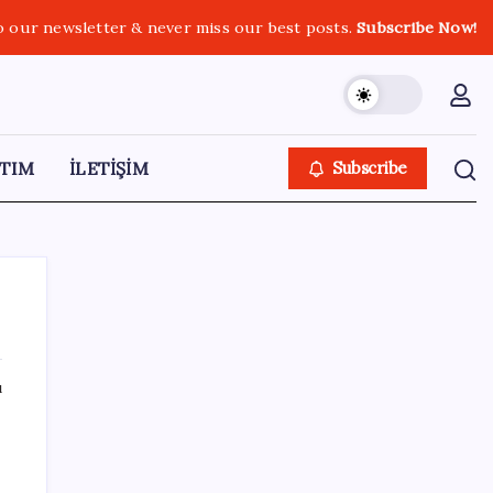
o our newsletter & never miss our best posts.
Subscribe Now!
TIM
İLETİŞİM
Subscribe
ı
SON YAZILAR
Anthropic Kendi Yapay Zeka Çiplerini
Geliştirmek için Ekip Kuruyor