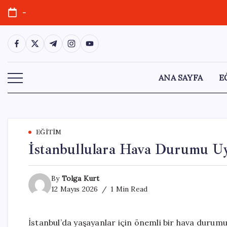
Skip
-
to
content
https://www.facebook.com/
https://twitter.com/
https://t.me/
https://www.instagram.com/
https://youtube.com/
ANA SAYFA
E
EĞITIM
İstanbullulara Hava Durumu Uya
By
Tolga Kurt
12 Mayıs 2026
1 Min Read
İstanbul’da yaşayanlar için önemli bir hava durumu 