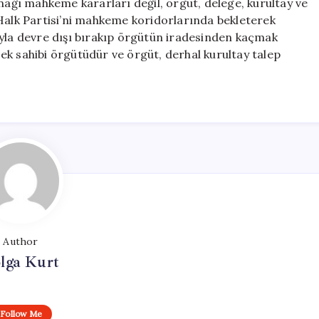
ynağı mahkeme kararları değil, örgüt, delege, kurultay ve
 Halk Partisi’ni mahkeme koridorlarında bekleterek
ıyla devre dışı bırakıp örgütün iradesinden kaçmak
ek sahibi örgütüdür ve örgüt, derhal kurultay talep
Author
lga Kurt
Follow Me