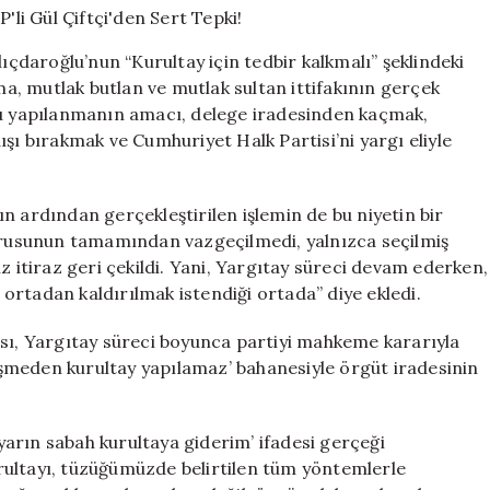
Gül
Çiftçi’den
lıçdaroğlu’nun “Kurultay için tedbir kalkmalı” şeklindeki
Sert
ama, mutlak butlan ve mutlak sultan ittifakının gerçek
Tepki!
Bu yapılanmanın amacı, delege iradesinden kaçmak,
için
şı bırakmak ve Cumhuriyet Halk Partisi’ni yargı eliyle
n ardından gerçekleştirilen işlemin de bu niyetin bir
vurusunun tamamından vazgeçilmedi, yalnızca seçilmiş
z itiraz geri çekildi. Yani, Yargıtay süreci devam ederken,
n ortadan kaldırılmak istendiği ortada” diye ekledi.
ası, Yargıtay süreci boyunca partiyi mahkeme kararıyla
şmeden kurultay yapılamaz’ bahanesiyle örgüt iradesinin
 yarın sabah kurultaya giderim’ ifadesi gerçeği
rultayı, tüzüğümüzde belirtilen tüm yöntemlerle