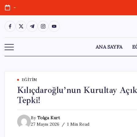
Skip
-
to
content
https://www.facebook.com/
https://twitter.com/
https://t.me/
https://www.instagram.com/
https://youtube.com/
ANA SAYFA
E
EĞITIM
Kılıçdaroğlu’nun Kurultay Açık
Tepki!
By
Tolga Kurt
27 Mayıs 2026
1 Min Read