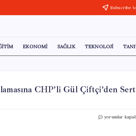
Subscribe t
ĞİTİM
EKONOMİ
SAĞLIK
TEKNOLOJİ
TANI
lamasına CHP’li Gül Çiftçi’den Sert
Kılıçdaroğlu’nu
yorumlar kapal
Kurultay
Açıklamasına
CHP’li