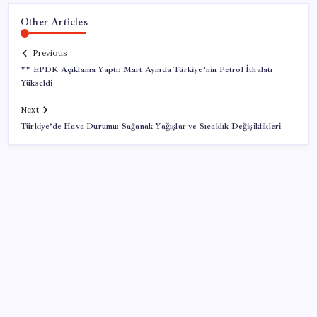
Other Articles
Previous
** EPDK Açıklama Yaptı: Mart Ayında Türkiye’nin Petrol İthalatı
Yükseldi
Next
Türkiye’de Hava Durumu: Sağanak Yağışlar ve Sıcaklık Değişiklikleri
SON YAZILAR
Google Pixel Watch 5 Sızdırıldı: İşte Detaylar