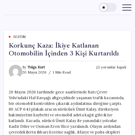
Skip
to
content
EĞITIM
Korkunç Kaza: İkiye Katlanan
Otomobilin İçinden 3 Kişi Kurtarıldı
Korkunç
By
Tolga Kurt
yorumlar kapalı
Kaza:
20 Mayıs 2026
1 Min Read
İkiye
Katlanan
Otomobilin
20 Mayıs 2026 tarihinde gece saatlerinde Batı Çevre
İçinden
Yolu’ndaki Hal Kavşağı altgeçidinde yaşanan trafik kazasında,
3
Kişi
bir otomobil kontrolden çıkarak aydınlatma direğine çarptı.
Kurtarıldı
80 ACP 643 plakalı aracın sürücüsü Ümit Kalay, direksiyon
için
hakimiyetini kaybetti ve otomobil adeta kağıt gibi ikiye
katlandı. Kazada, sürücü Ümit Kalay ile yanındaki yolcular
Kadir Diler ve Osman Eren Yüce yaralandı. Olayın ardından
çevredekilerin ihbarı üzerine sağlık, itfaiye ve polis ekipleri