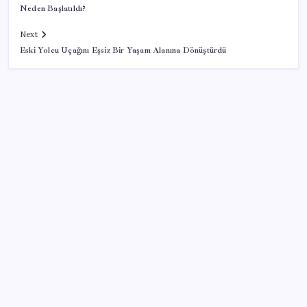
Neden Başlatıldı?
Next
Eski Yolcu Uçağını Eşsiz Bir Yaşam Alanına Dönüştürdü
SON YAZILAR
Google Pixel Watch 5 Sızdırıldı: İşte Detaylar
Zihin Okuyan Yapay Zeka Firması: Beynini Okutana
50 Dolar
Huawei Mate 80 için 16GB RAM ve 1TB Model
Duyuruldu