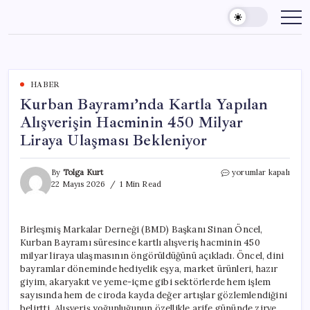
Skip
to
content
HABER
Kurban Bayramı’nda Kartla Yapılan
Alışverişin Hacminin 450 Milyar
Liraya Ulaşması Bekleniyor
Kurban
By
Tolga Kurt
yorumlar kapalı
Bayramı’nda
22 Mayıs 2026
1 Min Read
Kartla
Yapılan
Alışverişin
Birleşmiş Markalar Derneği (BMD) Başkanı Sinan Öncel,
Hacminin
Kurban Bayramı süresince kartlı alışveriş hacminin 450
450
Milyar
milyar liraya ulaşmasının öngörüldüğünü açıkladı. Öncel, dini
Liraya
bayramlar döneminde hediyelik eşya, market ürünleri, hazır
Ulaşması
giyim, akaryakıt ve yeme-içme gibi sektörlerde hem işlem
Bekleniyor
sayısında hem de ciroda kayda değer artışlar gözlemlendiğini
için
belirtti. Alışveriş yoğunluğunun özellikle arife gününde zirve