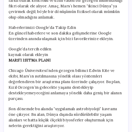
farklı olarak kontrollü ve uzun vadeli bir gezegen mühendisliği
fikri olarak ele alıyor. Amaç, Mars’ı hemen “ikinci Dünya”ya
çevirmek değil; böyle bir dönüşümün fiziksel olarak mümkün
olup olmadığını anlamak.
Haberlerimizi Google’da Takip Edin
En güncel haberlere ve son dakika gelişmelerine Google
üzerinden anında ulaşmak için bizi favorilerinize ekleyin.
Google’da tercih edilen
kaynak olarak ekleyin
MARS’I ISITMA PLANI
Chicago Üniversitesi’nden gezegen bilimci Edwin Kite ve
ekibi, Mars’ın ısıtılmasına yönelik olası yöntemleri
değerlendiren bir araştırma planı üzerinde çalışıyor. Bu plan,
Kızıl Gezegen’in gelecekte yaşamı destekleyip
destekleyemeyeceğini anlamaya yönelik daha geniş bir alanın
parçası.
Son dönemde bu alanda “uygulamalı astrobiyoloji” kavramı
öne çıkıyor. Bu alan, Dünya dışında sürdürülebilir yaşam
alanları ve hatta küçük ölçekli biyosferler oluşturmak için
nelerin gerektiğini araştırıyor.