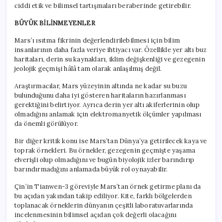
ciddi etik ve bilimsel tartışmaları beraberinde getirebilir.
BÜYÜK BİLİNMEYENLER
Mars’ı ısıtma fikrinin değerlendirilebilmesi için bilim
insanlarının daha fazla veriye ihtiyacı var. Özellikle yer altı buz
haritaları, derin su kaynakları, iklim değişkenliği ve gezegenin
jeolojik geçmişi hâlâ tam olarak anlaşılmış değil.
Araştırmacılar, Mars yüzeyinin altında ne kadar su buzu
bulunduğunu daha iyi gösteren haritaların hazırlanması
gerektiğini belirtiyor. Ayrıca derin yer altı akiferlerinin olup
olmadığını anlamak için elektromanyetik ölçümler yapılması
da önemli görülüyor.
Bir diğer kritik konu ise Mars’tan Dünya’ya getirilecek kaya ve
toprak örnekleri. Bu örnekler, gezegenin geçmişte yaşama
elverişli olup olmadığını ve bugün biyolojik izler barındırıp
barındırmadığını anlamada büyük rol oynayabilir.
Çin’in Tianwen-3 göreviyle Mars’tan örnek getirme planı da
bu açıdan yakından takip ediliyor. Kite, farklı bölgelerden
toplanacak örneklerin dünyanın çeşitli laboratuvarlarında
incelenmesinin bilimsel açıdan çok değerli olacağını