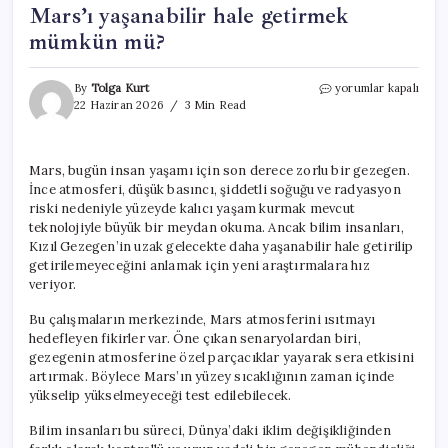
Mars’ı yaşanabilir hale getirmek
mümkün mü?
Mars’ı
By
Tolga Kurt
yorumlar kapalı
yaşanabilir
22 Haziran 2026
3 Min Read
hale
getirmek
mümkün
Mars, bugün insan yaşamı için son derece zorlu bir gezegen.
mü?
İnce atmosferi, düşük basıncı, şiddetli soğuğu ve radyasyon
için
riski nedeniyle yüzeyde kalıcı yaşam kurmak mevcut
teknolojiyle büyük bir meydan okuma. Ancak bilim insanları,
Kızıl Gezegen’in uzak gelecekte daha yaşanabilir hale getirilip
getirilemeyeceğini anlamak için yeni araştırmalara hız
veriyor.
Bu çalışmaların merkezinde, Mars atmosferini ısıtmayı
hedefleyen fikirler var. Öne çıkan senaryolardan biri,
gezegenin atmosferine özel parçacıklar yayarak sera etkisini
artırmak. Böylece Mars’ın yüzey sıcaklığının zaman içinde
yükselip yükselmeyeceği test edilebilecek.
Bilim insanları bu süreci, Dünya’daki iklim değişikliğinden