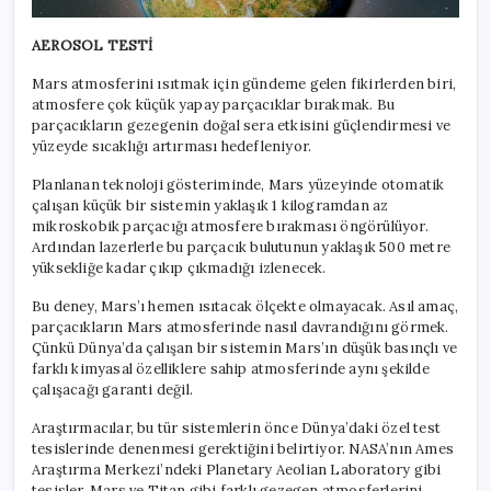
AEROSOL TESTİ
Mars atmosferini ısıtmak için gündeme gelen fikirlerden biri,
atmosfere çok küçük yapay parçacıklar bırakmak. Bu
parçacıkların gezegenin doğal sera etkisini güçlendirmesi ve
yüzeyde sıcaklığı artırması hedefleniyor.
Planlanan teknoloji gösteriminde, Mars yüzeyinde otomatik
çalışan küçük bir sistemin yaklaşık 1 kilogramdan az
mikroskobik parçacığı atmosfere bırakması öngörülüyor.
Ardından lazerlerle bu parçacık bulutunun yaklaşık 500 metre
yüksekliğe kadar çıkıp çıkmadığı izlenecek.
Bu deney, Mars’ı hemen ısıtacak ölçekte olmayacak. Asıl amaç,
parçacıkların Mars atmosferinde nasıl davrandığını görmek.
Çünkü Dünya’da çalışan bir sistemin Mars’ın düşük basınçlı ve
farklı kimyasal özelliklere sahip atmosferinde aynı şekilde
çalışacağı garanti değil.
Araştırmacılar, bu tür sistemlerin önce Dünya’daki özel test
tesislerinde denenmesi gerektiğini belirtiyor. NASA’nın Ames
Araştırma Merkezi’ndeki Planetary Aeolian Laboratory gibi
tesisler, Mars ve Titan gibi farklı gezegen atmosferlerini