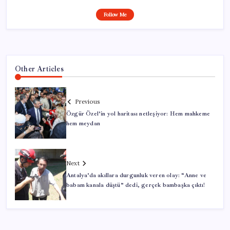
Follow Me
Other Articles
Previous
Özgür Özel’in yol haritası netleşiyor: Hem mahkeme
hem meydan
Next
Antalya’da akıllara durgunluk veren olay: “Anne ve
babam kanala düştü” dedi, gerçek bambaşka çıktı!