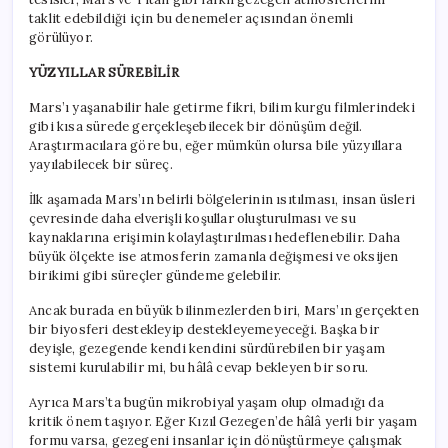
taklit edebildiği için bu denemeler açısından önemli
görülüyor.
YÜZYILLAR SÜREBİLİR
Mars’ı yaşanabilir hale getirme fikri, bilim kurgu filmlerindeki
gibi kısa sürede gerçekleşebilecek bir dönüşüm değil.
Araştırmacılara göre bu, eğer mümkün olursa bile yüzyıllara
yayılabilecek bir süreç.
İlk aşamada Mars’ın belirli bölgelerinin ısıtılması, insan üsleri
çevresinde daha elverişli koşullar oluşturulması ve su
kaynaklarına erişimin kolaylaştırılması hedeflenebilir. Daha
büyük ölçekte ise atmosferin zamanla değişmesi ve oksijen
birikimi gibi süreçler gündeme gelebilir.
Ancak burada en büyük bilinmezlerden biri, Mars’ın gerçekten
bir biyosferi destekleyip destekleyemeyeceği. Başka bir
deyişle, gezegende kendi kendini sürdürebilen bir yaşam
sistemi kurulabilir mi, bu hâlâ cevap bekleyen bir soru.
Ayrıca Mars’ta bugün mikrobiyal yaşam olup olmadığı da
kritik önem taşıyor. Eğer Kızıl Gezegen’de hâlâ yerli bir yaşam
formu varsa, gezegeni insanlar için dönüştürmeye çalışmak