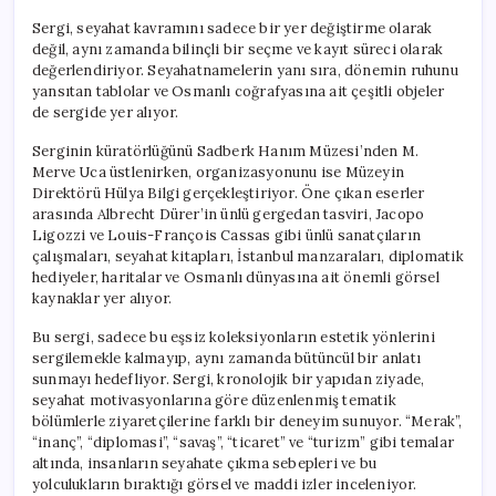
Sergi, seyahat kavramını sadece bir yer değiştirme olarak
değil, aynı zamanda bilinçli bir seçme ve kayıt süreci olarak
değerlendiriyor. Seyahatnamelerin yanı sıra, dönemin ruhunu
yansıtan tablolar ve Osmanlı coğrafyasına ait çeşitli objeler
de sergide yer alıyor.
Serginin küratörlüğünü Sadberk Hanım Müzesi’nden M.
Merve Uca üstlenirken, organizasyonunu ise Müzeyin
Direktörü Hülya Bilgi gerçekleştiriyor. Öne çıkan eserler
arasında Albrecht Dürer’in ünlü gergedan tasviri, Jacopo
Ligozzi ve Louis-François Cassas gibi ünlü sanatçıların
çalışmaları, seyahat kitapları, İstanbul manzaraları, diplomatik
hediyeler, haritalar ve Osmanlı dünyasına ait önemli görsel
kaynaklar yer alıyor.
Bu sergi, sadece bu eşsiz koleksiyonların estetik yönlerini
sergilemekle kalmayıp, aynı zamanda bütüncül bir anlatı
sunmayı hedefliyor. Sergi, kronolojik bir yapıdan ziyade,
seyahat motivasyonlarına göre düzenlenmiş tematik
bölümlerle ziyaretçilerine farklı bir deneyim sunuyor. “Merak”,
“inanç”, “diplomasi”, “savaş”, “ticaret” ve “turizm” gibi temalar
altında, insanların seyahate çıkma sebepleri ve bu
yolculukların bıraktığı görsel ve maddi izler inceleniyor.