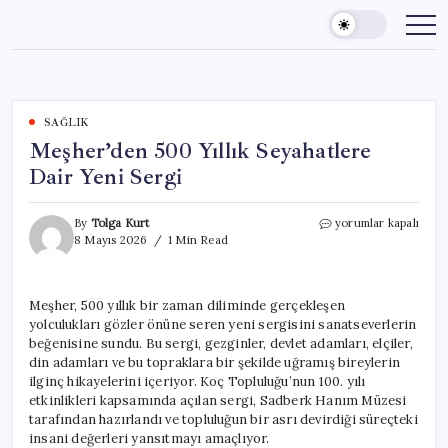
Skip
to
content
SAĞLIK
Meşher’den 500 Yıllık Seyahatlere
Dair Yeni Sergi
Meşher’den
By
Tolga Kurt
yorumlar kapalı
500
8 Mayıs 2026
1 Min Read
Yıllık
Seyahatlere
Dair
Meşher, 500 yıllık bir zaman diliminde gerçekleşen
Yeni
yolculukları gözler önüne seren yeni sergisini sanatseverlerin
Sergi
için
beğenisine sundu. Bu sergi, gezginler, devlet adamları, elçiler,
din adamları ve bu topraklara bir şekilde uğramış bireylerin
ilginç hikayelerini içeriyor. Koç Topluluğu’nun 100. yılı
etkinlikleri kapsamında açılan sergi, Sadberk Hanım Müzesi
tarafından hazırlandı ve topluluğun bir asrı devirdiği süreçteki
insani değerleri yansıtmayı amaçlıyor.