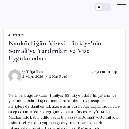
Skip
to
content
EĞITIM
Nankörlüğün Vizesi: Türkiye’nin
Somali’ye Yardımları ve Vize
Uygulamaları
Nankörlüğün
By
Tolga Kurt
yorumlar kapalı
Vizesi:
12 Mayıs 2026
2 Min Read
Türkiye’nin
Somali’ye
Yardımları
Türkiye, bugüne kadar 1 milyar 63 milyon dolarlık yatırım ve
ve
yardımda bulunduğu Somali’den, diplomatik pasaport
Vize
Uygulamaları
sahipleri de dahil olmak üzere tüm Türk vatandaşlarından vize
için
talep edilmektedir. Geçtiğimiz hafta Türkiye Büyük Millet
Meclisi’nde kabul edilen yeni bir yasayla Somali’ye 30 milyon
dolarlık ek yardım yapılacağı duyuruldu. Ancak, Türk
vatandaşlarının vize başvuruları en az 10 gün içinde