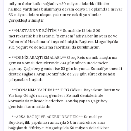
milyon dolar katkı sağladı ve 30 milyon dolarlık dilimler
halinde yardımda bulunmaya devam ediyor. Toplamda 1 milyar
63 milyon dolara ulaşan yatırım ve nakdi yardımlar
gerçekleştirilmiştir.
– **HASTANE VE EĞİTİM:** Somali’de 13 bin 500
metrekarelik bir hastane, “Zemzem” adıyla bir üniversite ve
“Aden Add Havalimanı” inşa edilmiştir. Başkent Mogadişu’da
süt, yoğurt ve dondurma fabrikası da kurulmuştur.
– **DENİZ ARAŞTIRMALARI:** Oruç Reis sismik araştırma
gemisi Somali denizlerinde 234 gün süren incelemeler
yapmış; Çağrıbey gemisi ise 53 gün boyunca Somali’ye önemli
destek sağladı. Arap Denizi’nde de 288 gün sürecek sondaj
çalışmaları başladı.
– **DONANMA YARDIMI:** TCG Göksu, Bayraktar, Bartın ve
Yüzbaşı Güngör savaş gemileri, Somali denizlerinde
korsanlarla mücadele ederken, sondaj yapan Çağrıbey
gemisini korumaktadır.
– **ARSA BAĞIŞI VE ASKERİ DESTEK:** Somali’ye
Büyükelçilik yapılması amacıyla 5 bin metrekare arsa
bağışlandı. Türkiye, Mogadişu’da 50 milyon dolarlık bir