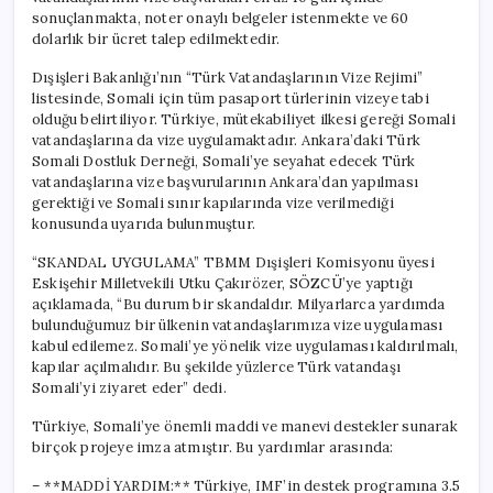
sonuçlanmakta, noter onaylı belgeler istenmekte ve 60
dolarlık bir ücret talep edilmektedir.
Dışişleri Bakanlığı’nın “Türk Vatandaşlarının Vize Rejimi”
listesinde, Somali için tüm pasaport türlerinin vizeye tabi
olduğu belirtiliyor. Türkiye, mütekabiliyet ilkesi gereği Somali
vatandaşlarına da vize uygulamaktadır. Ankara’daki Türk
Somali Dostluk Derneği, Somali’ye seyahat edecek Türk
vatandaşlarına vize başvurularının Ankara’dan yapılması
gerektiği ve Somali sınır kapılarında vize verilmediği
konusunda uyarıda bulunmuştur.
“SKANDAL UYGULAMA” TBMM Dışişleri Komisyonu üyesi
Eskişehir Milletvekili Utku Çakırözer, SÖZCÜ’ye yaptığı
açıklamada, “Bu durum bir skandaldır. Milyarlarca yardımda
bulunduğumuz bir ülkenin vatandaşlarımıza vize uygulaması
kabul edilemez. Somali’ye yönelik vize uygulaması kaldırılmalı,
kapılar açılmalıdır. Bu şekilde yüzlerce Türk vatandaşı
Somali’yi ziyaret eder” dedi.
Türkiye, Somali’ye önemli maddi ve manevi destekler sunarak
birçok projeye imza atmıştır. Bu yardımlar arasında:
– **MADDİ YARDIM:** Türkiye, IMF’in destek programına 3.5