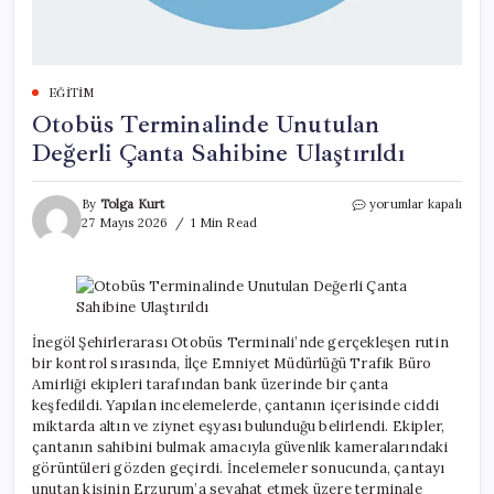
EĞITIM
Otobüs Terminalinde Unutulan
Değerli Çanta Sahibine Ulaştırıldı
Otobüs
By
Tolga Kurt
yorumlar kapalı
Terminalinde
27 Mayıs 2026
1 Min Read
Unutulan
Değerli
Çanta
Sahibine
Ulaştırıldı
için
İnegöl Şehirlerarası Otobüs Terminali’nde gerçekleşen rutin
bir kontrol sırasında, İlçe Emniyet Müdürlüğü Trafik Büro
Amirliği ekipleri tarafından bank üzerinde bir çanta
keşfedildi. Yapılan incelemelerde, çantanın içerisinde ciddi
miktarda altın ve ziynet eşyası bulunduğu belirlendi. Ekipler,
çantanın sahibini bulmak amacıyla güvenlik kameralarındaki
görüntüleri gözden geçirdi. İncelemeler sonucunda, çantayı
unutan kişinin Erzurum’a seyahat etmek üzere terminale