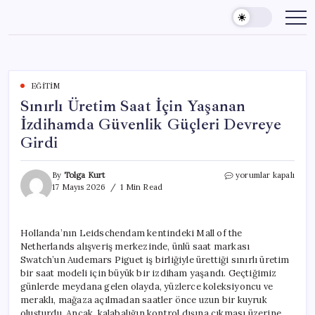
Skip
to
content
EĞITIM
Sınırlı Üretim Saat İçin Yaşanan
İzdihamda Güvenlik Güçleri Devreye
Girdi
Sınırlı
By
Tolga Kurt
yorumlar kapalı
Üretim
17 Mayıs 2026
1 Min Read
Saat
İçin
Yaşanan
Hollanda’nın Leidschendam kentindeki Mall of the
İzdihamda
Netherlands alışveriş merkezinde, ünlü saat markası
Güvenlik
Güçleri
Swatch’un Audemars Piguet iş birliğiyle ürettiği sınırlı üretim
Devreye
bir saat modeli için büyük bir izdiham yaşandı. Geçtiğimiz
Girdi
günlerde meydana gelen olayda, yüzlerce koleksiyoncu ve
için
meraklı, mağaza açılmadan saatler önce uzun bir kuyruk
oluşturdu. Ancak, kalabalığın kontrol dışına çıkması üzerine