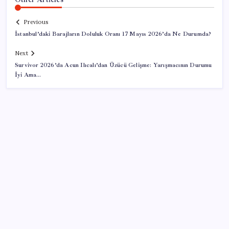
Previous
İstanbul’daki Barajların Doluluk Oranı 17 Mayıs 2026’da Ne Durumda?
Next
Survivor 2026’da Acun Ilıcalı’dan Üzücü Gelişme: Yarışmacının Durumu
İyi Ama…
SON YAZILAR
Anthropic Kendi Yapay Zeka Çiplerini Geliştirmek
için Ekip Kuruyor