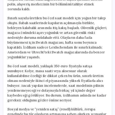
polis, alışveriş merkezinin bir bölümünü tahliye etmek
zorunda kaldı.
Sınırlı sayıda üretilen bu özel saat modeli için yoğun bir talep
oluştu. Sabah saatlerinde kapıların açılmasıyla birlikte,
bekleyen kalabalık arasında itiş kakış başladı. Güvenlik güçleri,
mağaza önündeki aşırı yoğunluk ve artan güvenlik riski
nedeniyle duruma müdahale etti. Olayların daha fazla
büyümemesi için Swatch mağazası, hafta sonu boyunca
kapatıldı. İzdiham sadece Leidschendam ile sınırlı kalmadı;
Amsterdam ve Utrecht’teki Swatch mağazalarında da benzer
yoğunluklar yaşandı.
Bu özel saat modeli, yaklaşık 350 euro fiyatıyla satışa
sunuluyor. Kolye, masa saati veya aksesuar olarak
kullanılabilme özelliği ile dikkat çeken bu ürün, sınırlı üretim
olması nedeniyle ikinci el piyasasında yüksek fiyatlarla alıcı
buluyor. Ancak yapılan incelemelerde, saat modelinin pilinin
yenilenemeyeceği ve dolayısıyla birkaç yıl içinde değer
kaybedeceği görülüyor. Bu durum, izdihamın aslında ne kadar
gereksiz olduğunu gözler önüne seriyor.
Sosyal medya ve “yeniden satış” (resell) kültürü, Avrupa
genelinde bu tür olayların artmasına sebep olurken, uzmanlar