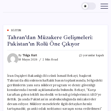
Skip
to
content
EĞITIM
Tahran’dan Müzakere Gelişmeleri:
Pakistan’ın Rolü Öne Çıkıyor
Tahran’dan
By
Tolga Kurt
yorumlar kapalı
Müzakere
18 Mayıs 2026
2 Min Read
Gelişmeleri:
Pakistan’ın
Rolü
İran Dışişleri Bakanlığı Sözcüsü İsmail Bekayi, başkent
Öne
Tahran’da düzenlenen haftalık basın toplantısında, bölgedeki
Çıkıyor
için
gerilimlerin yanı sıra nükleer program ve deniz güvenliği
konularında önemli açıklamalarda bulundu. Bekayi, “Karşı
taraftan gelen teklifi inceledik ve kendi görüşlerimizi ABD’ye
ilettik. Şu anda Pakistan’ın arabuluculuğunda müzakereler
devam ediyor. Nükleer meselelerle ilgili detayları henüz
tartışmadık; şu anki odak noktamız savaşın sona erdirilmesi”