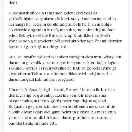
dedi.
Diplomatik sürecin tamamen geleneksel yollarla
yürütüldüğünü vurgulayan Bekayi, sosyal medya üzerinden
herhangi bir iletişim kurulmadığını belirtti. İran’ın bölge
ülkeleriyle doğrudan bir düşmanlık içinde olmadığını ifade
eden Bekayi, özellikle Birleşik Arap Emirlikleri’ne (BAE)
yönelik son gelişmelerin bölgesel aktörler için önemli dersler
içermesi gerektiğini dile getirdi.
ABD ve İsrail’in bölgedeki askeri varlığını eleştiren Bekayi, bu
durumun güvenlik yaratmak yerine yeni riskler doğurduğunu
savundu. Ayrıca, İsrailli yetkililerin BAE’ye gerçekleştirdiği
ziyaretlerin Tahran tarafından dikkatle izlendiğini ve bu
durumun gizli kalmadığını vurguladı.
Hürmüz Boğazı ile ilgili olarak, Bekayi, Umman ile birlikte
deniz trafiği ve güvenliği üzerine yeni bir mekanizma
oluşturmak için teknik görüşmeler yapıldığını açıkladı.
Boğazdan geçişler için önerilen ücretlendirme sisteminin
hukuki dayanakları olduğunu belirten Bekayi, bu meselenin
yalnızca ekonomik bir konu olarak görülmesinin sorunu
basitleştirdiğini ifade etti.