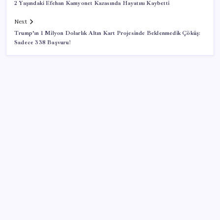
2 Yaşındaki Efehan Kamyonet Kazasında Hayatını Kaybetti
Next
Trump’ın 1 Milyon Dolarlık Altın Kart Projesinde Beklenmedik Çöküş:
Sadece 338 Başvuru!
SON YAZILAR
Google Pixel Watch 5 Sızdırıldı: İşte Detaylar
Zihin Okuyan Yapay Zeka Firması: Beynini Okutana
50 Dolar
Huawei Mate 80 için 16GB RAM ve 1TB Model