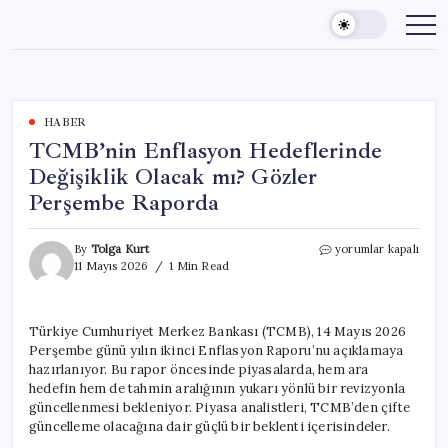
Skip
to
content
HABER
TCMB’nin Enflasyon Hedeflerinde
Değişiklik Olacak mı? Gözler
Perşembe Raporda
TCMB’nin
By
Tolga Kurt
yorumlar kapalı
Enflasyon
11 Mayıs 2026
1 Min Read
Hedeflerinde
Değişiklik
Olacak
Türkiye Cumhuriyet Merkez Bankası (TCMB), 14 Mayıs 2026
mı?
Perşembe günü yılın ikinci Enflasyon Raporu’nu açıklamaya
Gözler
Perşembe
hazırlanıyor. Bu rapor öncesinde piyasalarda, hem ara
Raporda
hedefin hem de tahmin aralığının yukarı yönlü bir revizyonla
için
güncellenmesi bekleniyor. Piyasa analistleri, TCMB’den çifte
güncelleme olacağına dair güçlü bir beklenti içerisindeler.