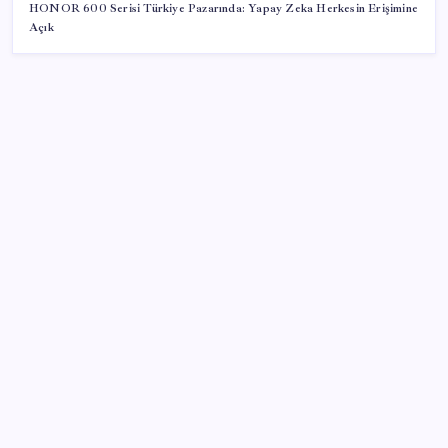
HONOR 600 Serisi Türkiye Pazarında: Yapay Zeka Herkesin Erişimine
Açık
SON YAZILAR
Google Pixel Watch 5 Sızdırıldı: İşte Detaylar
Zihin Okuyan Yapay Zeka Firması: Beynini Okutana
50 Dolar
Huawei Mate 80 için 16GB RAM ve 1TB Model
Duyuruldu
iPhone 18 Pro Fiyatı Ne Kadar Artacak?