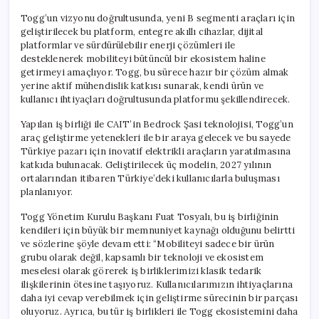
Togg’un vizyonu doğrultusunda, yeni B segmenti araçları için
geliştirilecek bu platform, entegre akıllı cihazlar, dijital
platformlar ve sürdürülebilir enerji çözümleri ile
desteklenerek mobiliteyi bütüncül bir ekosistem haline
getirmeyi amaçlıyor. Togg, bu sürece hazır bir çözüm almak
yerine aktif mühendislik katkısı sunarak, kendi ürün ve
kullanıcı ihtiyaçları doğrultusunda platformu şekillendirecek.
Yapılan iş birliği ile CAIT’in Bedrock Şasi teknolojisi, Togg’un
araç geliştirme yetenekleri ile bir araya gelecek ve bu sayede
Türkiye pazarı için inovatif elektrikli araçların yaratılmasına
katkıda bulunacak. Geliştirilecek üç modelin, 2027 yılının
ortalarından itibaren Türkiye’deki kullanıcılarla buluşması
planlanıyor.
Togg Yönetim Kurulu Başkanı Fuat Tosyalı, bu iş birliğinin
kendileri için büyük bir memnuniyet kaynağı olduğunu belirtti
ve sözlerine şöyle devam etti: “Mobiliteyi sadece bir ürün
grubu olarak değil, kapsamlı bir teknoloji ve ekosistem
meselesi olarak görerek iş birliklerimizi klasik tedarik
ilişkilerinin ötesine taşıyoruz. Kullanıcılarımızın ihtiyaçlarına
daha iyi cevap verebilmek için geliştirme sürecinin bir parçası
oluyoruz. Ayrıca, bu tür iş birlikleri ile Togg ekosistemini daha