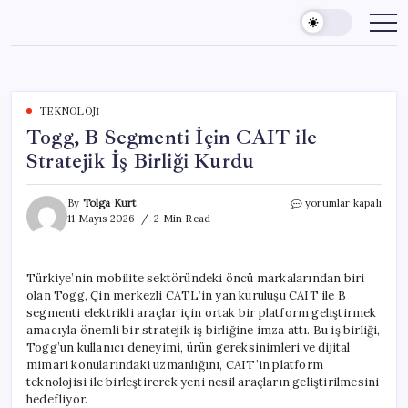
Skip
to
content
TEKNOLOJI
Togg, B Segmenti İçin CAIT ile
Stratejik İş Birliği Kurdu
Togg,
By
Tolga Kurt
yorumlar kapalı
B
11 Mayıs 2026
2 Min Read
Segmenti
İçin
CAIT
Türkiye’nin mobilite sektöründeki öncü markalarından biri
ile
olan Togg, Çin merkezli CATL’in yan kuruluşu CAIT ile B
Stratejik
İş
segmenti elektrikli araçlar için ortak bir platform geliştirmek
Birliği
amacıyla önemli bir stratejik iş birliğine imza attı. Bu iş birliği,
Kurdu
Togg’un kullanıcı deneyimi, ürün gereksinimleri ve dijital
için
mimari konularındaki uzmanlığını, CAIT’in platform
teknolojisi ile birleştirerek yeni nesil araçların geliştirilmesini
hedefliyor.