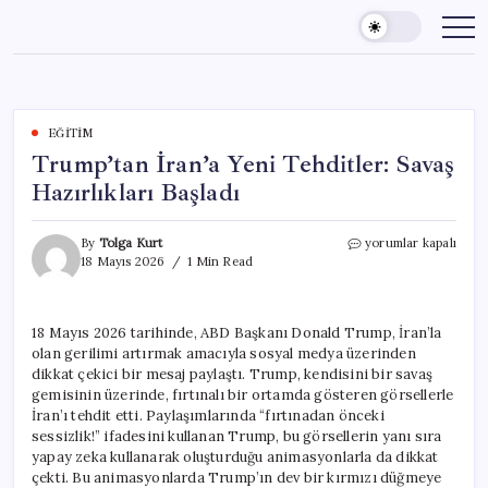
Skip
to
content
EĞITIM
Trump’tan İran’a Yeni Tehditler: Savaş
Hazırlıkları Başladı
Trump’tan
By
Tolga Kurt
yorumlar kapalı
İran’a
18 Mayıs 2026
1 Min Read
Yeni
Tehditler:
Savaş
18 Mayıs 2026 tarihinde, ABD Başkanı Donald Trump, İran’la
Hazırlıkları
olan gerilimi artırmak amacıyla sosyal medya üzerinden
Başladı
için
dikkat çekici bir mesaj paylaştı. Trump, kendisini bir savaş
gemisinin üzerinde, fırtınalı bir ortamda gösteren görsellerle
İran’ı tehdit etti. Paylaşımlarında “fırtınadan önceki
sessizlik!” ifadesini kullanan Trump, bu görsellerin yanı sıra
yapay zeka kullanarak oluşturduğu animasyonlarla da dikkat
çekti. Bu animasyonlarda Trump’ın dev bir kırmızı düğmeye