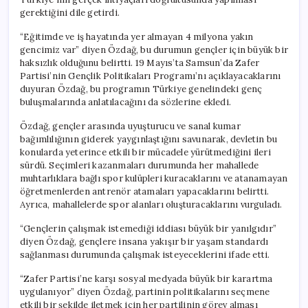
gerektiğini dile getirdi.
“Eğitimde ve iş hayatında yer almayan 4 milyona yakın
gencimiz var” diyen Özdağ, bu durumun gençler için büyük bir
haksızlık olduğunu belirtti. 19 Mayıs’ta Samsun’da Zafer
Partisi’nin Gençlik Politikaları Programı’nı açıklayacaklarını
duyuran Özdağ, bu programın Türkiye genelindeki genç
buluşmalarında anlatılacağını da sözlerine ekledi.
Özdağ, gençler arasında uyuşturucu ve sanal kumar
bağımlılığının giderek yaygınlaştığını savunarak, devletin bu
konularda yeterince etkili bir mücadele yürütmediğini ileri
sürdü. Seçimleri kazanmaları durumunda her mahallede
muhtarlıklara bağlı spor kulüpleri kuracaklarını ve atanamayan
öğretmenlerden antrenör atamaları yapacaklarını belirtti.
Ayrıca, mahallelerde spor alanları oluşturacaklarını vurguladı.
“Gençlerin çalışmak istemediği iddiası büyük bir yanılgıdır”
diyen Özdağ, gençlere insana yakışır bir yaşam standardı
sağlanması durumunda çalışmak isteyeceklerini ifade etti.
“Zafer Partisi’ne karşı sosyal medyada büyük bir karartma
uygulanıyor” diyen Özdağ, partinin politikalarını seçmene
etkili bir şekilde iletmek için her partilinin görev alması