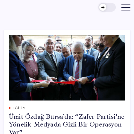
Skip
to
content
EĞITIM
Ümit Özdağ Bursa’da: “Zafer Partisi’ne
Yönelik Medyada Gizli Bir Operasyon
Var”