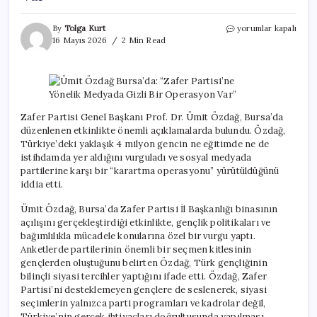
Ümit
By
Tolga Kurt
yorumlar kapalı
Özdağ
16 Mayıs 2026
2 Min Read
Bursa’da:
“Zafer
Partisi’ne
Yönelik
Medyada
Gizli
Zafer Partisi Genel Başkanı Prof. Dr. Ümit Özdağ, Bursa’da
Bir
düzenlenen etkinlikte önemli açıklamalarda bulundu. Özdağ,
Operasyon
Türkiye’deki yaklaşık 4 milyon gencin ne eğitimde ne de
Var”
istihdamda yer aldığını vurguladı ve sosyal medyada
için
partilerine karşı bir “karartma operasyonu” yürütüldüğünü
iddia etti.
Ümit Özdağ, Bursa’da Zafer Partisi İl Başkanlığı binasının
açılışını gerçekleştirdiği etkinlikte, gençlik politikaları ve
bağımlılıkla mücadele konularına özel bir vurgu yaptı.
Anketlerde partilerinin önemli bir seçmen kitlesinin
gençlerden oluştuğunu belirten Özdağ, Türk gençliğinin
bilinçli siyasi tercihler yaptığını ifade etti. Özdağ, Zafer
Partisi’ni desteklemeyen gençlere de seslenerek, siyasi
seçimlerin yalnızca parti programları ve kadrolar değil,
Türkiye’nin gerçek ihtiyaçları doğrultusunda yapılması