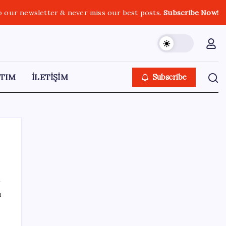
o our newsletter & never miss our best posts.
Subscribe Now!
TIM
İLETİŞİM
Subscribe
SON YAZILAR
ı
Google Pixel Watch 5 Sızdırıldı: İşte
Detaylar