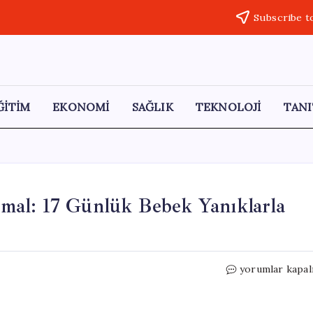
Subscribe t
ĞİTİM
EKONOMİ
SAĞLIK
TEKNOLOJİ
TANI
mal: 17 Günlük Bebek Yanıklarla
Yenidoğan
yorumlar kapal
Yoğun
Bakımında
İhmal: