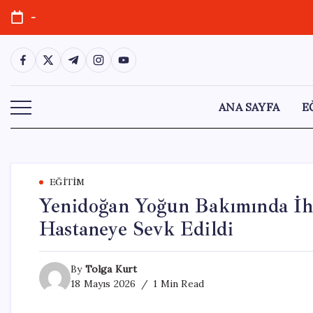
Skip
-
to
content
https://www.facebook.com/
https://twitter.com/
https://t.me/
https://www.instagram.com/
https://youtube.com/
ANA SAYFA
E
EĞITIM
Yenidoğan Yoğun Bakımında İh
Hastaneye Sevk Edildi
By
Tolga Kurt
18 Mayıs 2026
1 Min Read