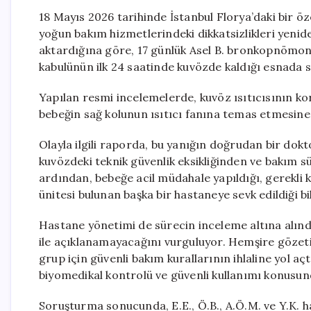
18 Mayıs 2026 tarihinde İstanbul Florya’daki bir 
yoğun bakım hizmetlerindeki dikkatsizlikleri yeni
aktardığına göre, 17 günlük Asel B. bronkopnömoni
kabulünün ilk 24 saatinde kuvözde kaldığı esnada sa
Yapılan resmi incelemelerde, kuvöz ısıtıcısının ko
bebeğin sağ kolunun ısıtıcı fanına temas etmesine
Olayla ilgili raporda, bu yanığın doğrudan bir dokt
kuvözdeki teknik güvenlik eksikliğinden ve bakım sü
ardından, bebeğe acil müdahale yapıldığı, gerekli k
ünitesi bulunan başka bir hastaneye sevk edildiği bil
Hastane yönetimi de sürecin inceleme altına alındı
ile açıklanamayacağını vurguluyor. Hemşire gözet
grup için güvenli bakım kurallarının ihlaline yol aç
biyomedikal kontrolü ve güvenli kullanımı konusund
Soruşturma sonucunda, E.E., Ö.B., A.Ö.M. ve Y.K. h