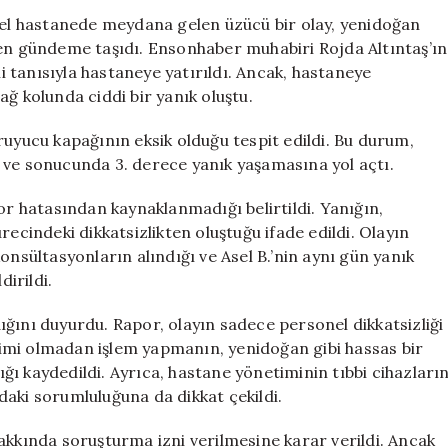
17
özel hastanede meydana gelen üzücü bir olay, yenidoğan
Günlük
den gündeme taşıdı. Ensonhaber muhabiri Rojda Altıntaş’ın
Bebek
 tanısıyla hastaneye yatırıldı. Ancak, hastaneye
Yanıklarla
ğ kolunda ciddi bir yanık oluştu.
Hastaneye
Sevk
ruyucu kapağının eksik olduğu tespit edildi. Bu durum,
Edildi
 ve sonucunda 3. derece yanık yaşamasına yol açtı.
için
or hatasından kaynaklanmadığı belirtildi. Yanığın,
recindeki dikkatsizlikten oluştuğu ifade edildi. Olayın
onsültasyonların alındığı ve Asel B.’nin aynı gün yanık
dirildi.
ğını duyurdu. Rapor, olayın sadece personel dikkatsizliği
imi olmadan işlem yapmanın, yenidoğan gibi hassas bir
tığı kaydedildi. Ayrıca, hastane yönetiminin tıbbi cihazları
aki sorumluluğuna da dikkat çekildi.
akkında soruşturma izni verilmesine karar verildi. Ancak