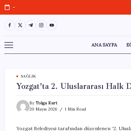
Skip
-
to
content
https://www.facebook.com/
https://twitter.com/
https://t.me/
https://www.instagram.com/
https://youtube.com/
ANA SAYFA
E
SAĞLIK
Yozgat’ta 2. Uluslararası Halk D
By
Tolga Kurt
20 Mayıs 2026
1 Min Read
Yozgat Belediyesi tarafından düzenlenen “2. Ulusla