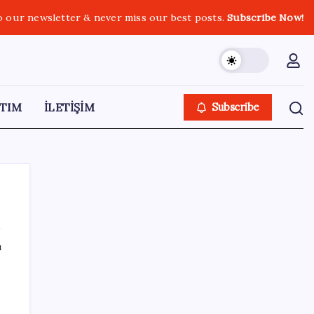
o our newsletter & never miss our best posts.
Subscribe Now!
TIM
İLETİŞİM
Subscribe
ı
SON YAZILAR
Google Pixel Watch 5 Sızdırıldı: İşte
Detaylar