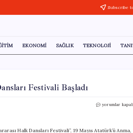
Subscribe t
ĞİTİM
EKONOMİ
SAĞLIK
TEKNOLOJİ
TANI
ansları Festivali Başladı
Yozgat’ta
yorumlar kapal
2.
Uluslararası
Halk
Dansları
rarası Halk Dansları Festivali”, 19 Mayıs Atatürk’ü Anma,