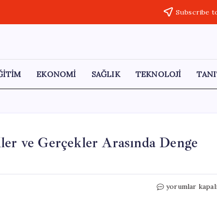
Subscribe t
ĞİTİM
EKONOMİ
SAĞLIK
TEKNOLOJİ
TANI
ller ve Gerçekler Arasında Denge
14
yorumlar kapal
Mayıs
Burç
Yorumları: