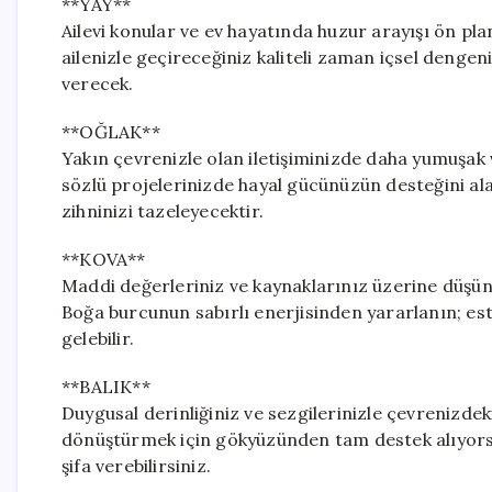
**YAY**
Ailevi konular ve ev hayatında huzur arayışı ön pla
ailenizle geçireceğiniz kaliteli zaman içsel denge
verecek.
**OĞLAK**
Yakın çevrenizle olan iletişiminizde daha yumuşak ve
sözlü projelerinizde hayal gücünüzün desteğini alac
zihninizi tazeleyecektir.
**KOVA**
Maddi değerleriniz ve kaynaklarınız üzerine düşü
Boğa burcunun sabırlı enerjisinden yararlanın; est
gelebilir.
**BALIK**
Duygusal derinliğiniz ve sezgilerinizle çevrenizdeki
dönüştürmek için gökyüzünden tam destek alıyorsu
şifa verebilirsiniz.