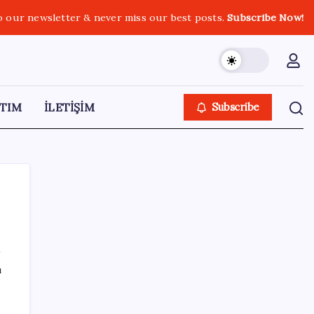
o our newsletter & never miss our best posts.
Subscribe Now!
TIM
İLETİŞİM
Subscribe
SON YAZILAR
ı
Anthropic Kendi Yapay Zeka Çiplerini
Geliştirmek için Ekip Kuruyor