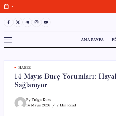
Skip
-
to
content
https://www.facebook.com/
https://twitter.com/
https://t.me/
https://www.instagram.com/
https://youtube.com/
ANA SAYFA
E
HABER
14 Mayıs Burç Yorumları: Haya
Sağlanıyor
By
Tolga Kurt
14 Mayıs 2026
2 Min Read