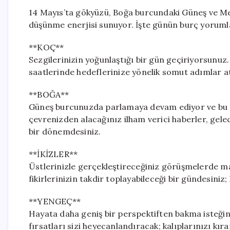
14 Mayıs’ta gökyüzü, Boğa burcundaki Güneş ve Merk
düşünme enerjisi sunuyor. İşte günün burç yoruml
**KOÇ**
Sezgilerinizin yoğunlaştığı bir gün geçiriyorsunuz.
saatlerinde hedeflerinize yönelik somut adımlar at
**BOĞA**
Güneş burcunuzda parlamaya devam ediyor ve bu da 
çevrenizden alacağınız ilham verici haberler, gelece
bir dönemdesiniz.
**İKİZLER**
Üstlerinizle gerçekleştireceğiniz görüşmelerde man
fikirlerinizin takdir toplayabileceği bir gündesiniz;
**YENGEÇ**
Hayata daha geniş bir perspektiften bakma isteğiniz
fırsatları sizi heyecanlandıracak; kalıplarınızı kı