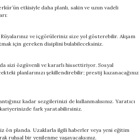
Hayaller
ür’ün etkisiyle daha planlı, sakin ve uzun vadeli
ve
arı:
Gerçekler
Arasında
Denge
 Rüyalarınız ve içgörüleriniz size yol gösterebilir. Akşam
Sağlanıyor
mak için gereken disiplini bulabileceksiniz.
için
sizi özgüvenli ve kararlı hissettiriyor. Sosyal
kteki planlarınızı şekillendirebilir; prestij kazanacağınız
tığınız kadar sezgilerinizi de kullanmalısınız. Yaratıcı
 kariyerinizde fark yaratabilirsiniz.
 ön planda. Uzaklarla ilgili haberler veya yeni eğitim
rarak ruhsal bir yenilenme yaşayacaksınız.