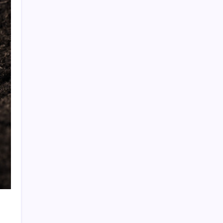
Zihin Okuyan Yapay Zeka Firması: Beynini
Okutana 50 Dolar
Huawei Mate 80 için 16GB RAM ve 1TB
Model Duyuruldu
iPhone 18 Pro Fiyatı Ne Kadar Artacak?
Altında taşlar yerinden oynuyor: Dünya
devinden 22 ay sonra tarihi hamle
Otel doluluk oranlarında beş yılın düşük
Haziran ayı
TMO’nun fındık fiyatına YENİ Partili Seyit
Torun’dan tepki: ‘Bu, sefalet fiyatıdır’
ChatGPT Artık Adobe Araçlarıyla İçerik
Üretebiliyor: 70 Farklı Araç
Apple’ın alışık olmadığı tablo: iPhone 18
öncesi bellek pazarlığı tersine döndü
TCMB yılın 3. Enflasyon Raporu’nu 13