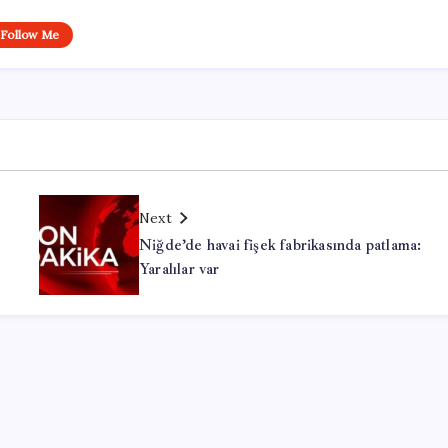
Follow Me
Next
Niğde’de havai fişek fabrikasında patlama:
Yaralılar var