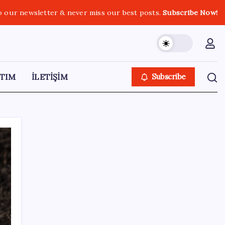
o our newsletter & never miss our best posts.
Subscribe Now!
TIM
İLETİŞİM
Subscribe
SON YAZILAR
Google Pixel Watch 5 Sızdırıldı: İşte
Detaylar