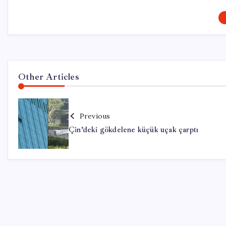
Other Articles
Previous
Çin’deki gökdelene küçük uçak çarptı