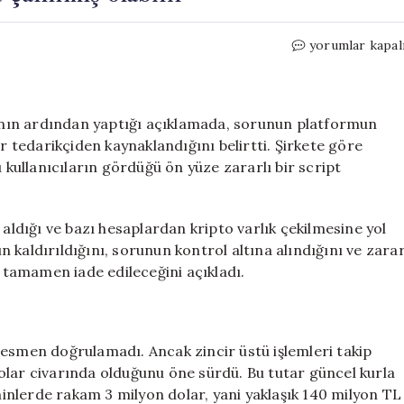
Milyonlarca
yorumlar kapal
dolarlık
kripto
para
çalınmış
ırının ardından yaptığı açıklamada, sorunun platformun
olabilir
ir tedarikçiden kaynaklandığını belirtti. Şirkete göre
için
ı kullanıcıların gördüğü ön yüze zararlı bir script
 aldığı ve bazı hesaplardan kripto varlık çekilmesine yol
ın kaldırıldığını, sorunun kontrol altına alındığını ve zara
n tamamen iade edileceğini açıkladı.
resmen doğrulamadı. Ancak zincir üstü işlemleri takip
olar civarında olduğunu öne sürdü. Bu tutar güncel kurla
hminlerde rakam 3 milyon dolar, yani yaklaşık 140 milyon TL