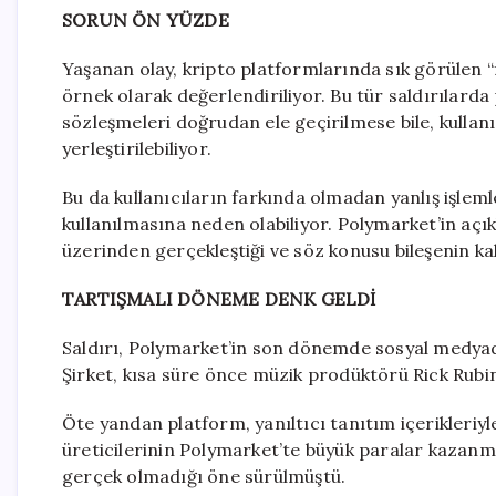
SORUN ÖN YÜZDE
Yaşanan olay, kripto platformlarında sık görülen “f
örnek olarak değerlendiriliyor. Bu tür saldırılarda
sözleşmeleri doğrudan ele geçirilmese bile, kullan
yerleştirilebiliyor.
Bu da kullanıcıların farkında olmadan yanlış işlem
kullanılmasına neden olabiliyor. Polymarket’in açı
üzerinden gerçekleştiği ve söz konusu bileşenin kald
TARTIŞMALI DÖNEME DENK GELDİ
Saldırı, Polymarket’in son dönemde sosyal medya
Şirket, kısa süre önce müzik prodüktörü Rick Rubin’
Öte yandan platform, yanıltıcı tanıtım içerikleriyle
üreticilerinin Polymarket’te büyük paralar kazanmı
gerçek olmadığı öne sürülmüştü.