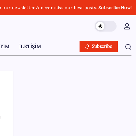
o our newsletter & never miss our best posts.
Subscribe Now!
TIM
İLETİŞİM
Subscribe
SON YAZILAR
ı
Google Pixel Watch 5 Sızdırıldı: İşte
Detaylar