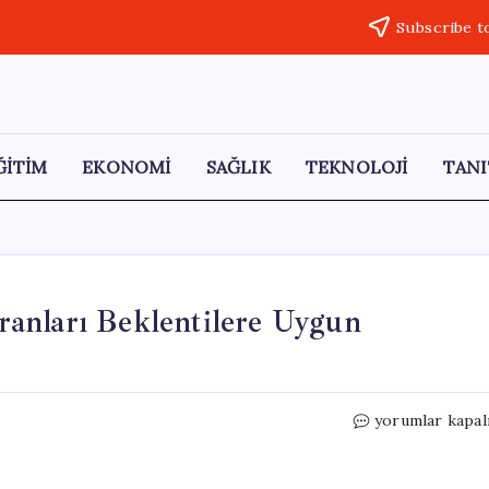
Subscribe t
ĞİTİM
EKONOMİ
SAĞLIK
TEKNOLOJİ
TANI
anları Beklentilere Uygun
ABD’de
yorumlar kapal
Nisan
Ayı
Enflasyon