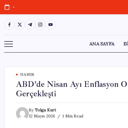
Skip
-
to
content
https://www.facebook.com/
https://twitter.com/
https://t.me/
https://www.instagram.com/
https://youtube.com/
ANA SAYFA
E
HABER
ABD’de Nisan Ayı Enflasyon Or
Gerçekleşti
By
Tolga Kurt
12 Mayıs 2026
1 Min Read