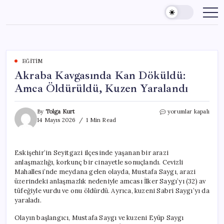
Skip
to
content
EĞITIM
Akraba Kavgasında Kan Döküldü:
Amca Öldürüldü, Kuzen Yaralandı
Akraba
By
Tolga Kurt
yorumlar kapalı
Kavgasında
14 Mayıs 2026
1 Min Read
Kan
Döküldü:
Amca
Eskişehir’in Seyitgazi ilçesinde yaşanan bir arazi
Öldürüldü,
anlaşmazlığı, korkunç bir cinayetle sonuçlandı. Cevizli
Kuzen
Yaralandı
Mahallesi’nde meydana gelen olayda, Mustafa Saygı, arazi
için
üzerindeki anlaşmazlık nedeniyle amcası İlker Saygı’yı (32) av
tüfeğiyle vurdu ve onu öldürdü. Ayrıca, kuzeni Sabri Saygı’yı da
yaraladı.
Olayın başlangıcı, Mustafa Saygı ve kuzeni Eyüp Saygı