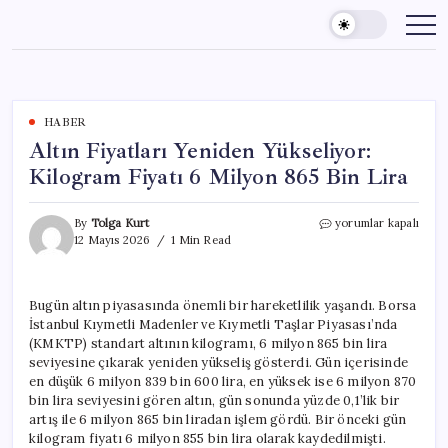
Skip
to
content
HABER
Altın Fiyatları Yeniden Yükseliyor:
Kilogram Fiyatı 6 Milyon 865 Bin Lira
Altın
By
Tolga Kurt
yorumlar kapalı
Fiyatları
12 Mayıs 2026
1 Min Read
Yeniden
Yükseliyor:
Kilogram
Bugün altın piyasasında önemli bir hareketlilik yaşandı. Borsa
Fiyatı
İstanbul Kıymetli Madenler ve Kıymetli Taşlar Piyasası’nda
6
Milyon
(KMKTP) standart altının kilogramı, 6 milyon 865 bin lira
865
seviyesine çıkarak yeniden yükseliş gösterdi. Gün içerisinde
Bin
en düşük 6 milyon 839 bin 600 lira, en yüksek ise 6 milyon 870
Lira
bin lira seviyesini gören altın, gün sonunda yüzde 0,1’lik bir
için
artış ile 6 milyon 865 bin liradan işlem gördü. Bir önceki gün
kilogram fiyatı 6 milyon 855 bin lira olarak kaydedilmişti.