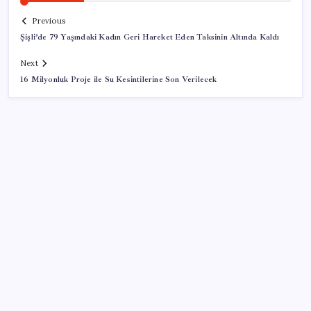
Previous
Şişli’de 79 Yaşındaki Kadın Geri Hareket Eden Taksinin Altında Kaldı
Next
16 Milyonluk Proje ile Su Kesintilerine Son Verilecek
SON YAZILAR
Anthropic Kendi Yapay Zeka Çiplerini Geliştirmek
için Ekip Kuruyor
Bankalar gaza bastı: 350 bin TL’nin 32 günlük getirisi