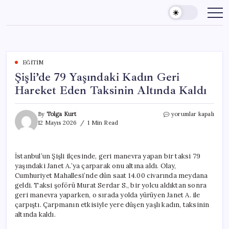
Skip
to
content
EĞITIM
Şişli’de 79 Yaşındaki Kadın Geri
Hareket Eden Taksinin Altında Kaldı
Şişli’de
By
Tolga Kurt
yorumlar kapalı
79
12 Mayıs 2026
1 Min Read
Yaşındaki
Kadın
Geri
İstanbul’un Şişli ilçesinde, geri manevra yapan bir taksi 79
Hareket
yaşındaki Janet A.’ya çarparak onu altına aldı. Olay,
Eden
Taksinin
Cumhuriyet Mahallesi’nde dün saat 14.00 civarında meydana
Altında
geldi. Taksi şoförü Murat Serdar S., bir yolcu aldıktan sonra
Kaldı
geri manevra yaparken, o sırada yolda yürüyen Janet A. ile
için
çarpıştı. Çarpmanın etkisiyle yere düşen yaşlı kadın, taksinin
altında kaldı.