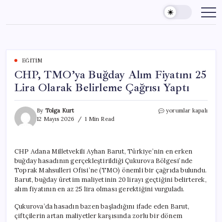
Skip
to
content
EĞITIM
CHP, TMO’ya Buğday Alım Fiyatını 25
Lira Olarak Belirleme Çağrısı Yaptı
CHP,
By
Tolga Kurt
yorumlar kapalı
TMO’ya
12 Mayıs 2026
1 Min Read
Buğday
Alım
Fiyatını
CHP Adana Milletvekili Ayhan Barut, Türkiye’nin en erken
25
buğday hasadının gerçekleştirildiği Çukurova Bölgesi’nde
Lira
Olarak
Toprak Mahsulleri Ofisi’ne (TMO) önemli bir çağrıda bulundu.
Belirleme
Barut, buğday üretim maliyetinin 20 lirayı geçtiğini belirterek,
Çağrısı
alım fiyatının en az 25 lira olması gerektiğini vurguladı.
Yaptı
için
Çukurova’da hasadın bazen başladığını ifade eden Barut,
çiftçilerin artan maliyetler karşısında zorlu bir dönem