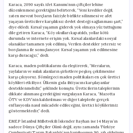
Karaca, 2090 sayılı Afet Kanunu’nun çiftçiler lehine
düzenlenmesi gerektiğini belirterek, “Yeni krediler değil,
zaten mevcut borçların faiziyle birlikte silinmesi ve afet
yaşayan üreticilere karşılıksız devlet desteği sağlanması şart,”
diye ekledi. Kırsal yaşamın giderek yok olmaya yüz tuttuğunu
dile getiren Karaca, “Köy okulları kapatıldı, yollar kötü
durumda ve internete erişim yok. Kırsal alanlardaki sosyal
olanaklar tamamen yok edilmiş. Verilen destekler yetersiz ve
borçlanma ile sonuçlanıyor. Kırsal yaşamın yok edilmesine
karşı duracağız,” dedi.
Karaca, maden politikalarını da eleştirerek, “Meraların,
yaylaların ve sulak alanların şirketlere peşkeş çekilmesine
karşı çıkıyoruz. Sömürgeci maden politikaları en çok üretici
köylüleri etkiliyor. Ülkenin gıda ihtiyacını karşılayanlar
desteklenmelidir,” şeklinde konuştu. Üreticilerin taleplerinin
dikkate alınması gerektiğini vurgulayan Karaca, “Mazotta
ÖTV ve KDV’nin kaldırılması ve diğer taleplerle gerçek
enflasyonla nasıl mücadele edileceğini, üretici köylülerimiz
göstermektedir,” dedi.
EMEP İstanbul Milletvekili İskender Bayhan ise 14 Mayıs’ın
sadece Dünya Çiftçiler Günü değil, aynı zamanda Türkiye
Cumhuriyeti Tarım Bakanlığı’nın kuruluşunun 90. yılı olduğunu