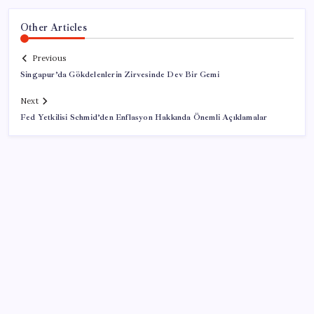
Other Articles
Previous
Singapur’da Gökdelenlerin Zirvesinde Dev Bir Gemi
Next
Fed Yetkilisi Schmid’den Enflasyon Hakkında Önemli Açıklamalar
SON YAZILAR
Anthropic Kendi Yapay Zeka Çiplerini Geliştirmek