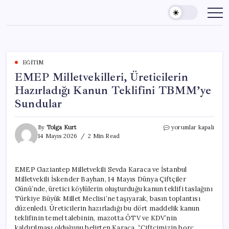
Skip
to
content
EĞITIM
EMEP Milletvekilleri, Üreticilerin
Hazırladığı Kanun Teklifini TBMM’ye
Sundular
EMEP
By
Tolga Kurt
yorumlar kapalı
Milletvekilleri,
14 Mayıs 2026
2 Min Read
Üreticilerin
Hazırladığı
Kanun
EMEP Gaziantep Milletvekili Sevda Karaca ve İstanbul
Teklifini
Milletvekili İskender Bayhan, 14 Mayıs Dünya Çiftçiler
TBMM’ye
Sundular
Günü’nde, üretici köylülerin oluşturduğu kanun teklifi taslağını
için
Türkiye Büyük Millet Meclisi’ne taşıyarak, basın toplantısı
düzenledi. Üreticilerin hazırladığı bu dört maddelik kanun
teklifinin temel talebinin, mazotta ÖTV ve KDV’nin
kaldırılması olduğunu belirten Karaca, “Çiftçimizin borç