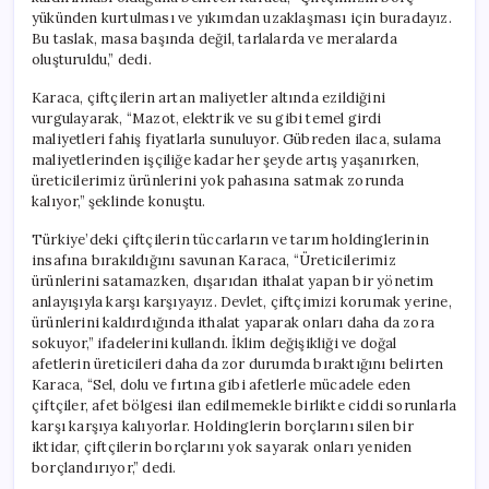
yükünden kurtulması ve yıkımdan uzaklaşması için buradayız.
Bu taslak, masa başında değil, tarlalarda ve meralarda
oluşturuldu,” dedi.
Karaca, çiftçilerin artan maliyetler altında ezildiğini
vurgulayarak, “Mazot, elektrik ve su gibi temel girdi
maliyetleri fahiş fiyatlarla sunuluyor. Gübreden ilaca, sulama
maliyetlerinden işçiliğe kadar her şeyde artış yaşanırken,
üreticilerimiz ürünlerini yok pahasına satmak zorunda
kalıyor,” şeklinde konuştu.
Türkiye’deki çiftçilerin tüccarların ve tarım holdinglerinin
insafına bırakıldığını savunan Karaca, “Üreticilerimiz
ürünlerini satamazken, dışarıdan ithalat yapan bir yönetim
anlayışıyla karşı karşıyayız. Devlet, çiftçimizi korumak yerine,
ürünlerini kaldırdığında ithalat yaparak onları daha da zora
sokuyor,” ifadelerini kullandı. İklim değişikliği ve doğal
afetlerin üreticileri daha da zor durumda bıraktığını belirten
Karaca, “Sel, dolu ve fırtına gibi afetlerle mücadele eden
çiftçiler, afet bölgesi ilan edilmemekle birlikte ciddi sorunlarla
karşı karşıya kalıyorlar. Holdinglerin borçlarını silen bir
iktidar, çiftçilerin borçlarını yok sayarak onları yeniden
borçlandırıyor,” dedi.