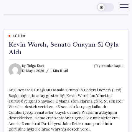
Skip
to
content
EĞITIM
Kevin Warsh, Senato Onayını 51 Oyla
Aldı
Kevin
By
Tolga Kurt
yorumlar kapalı
Warsh,
12 Mayıs 2026
1 Min Read
Senato
Onayını
51
ABD Senatosu, Başkan Donald Trump’ın Federal Rezerv (Fed)
Oyla
Başkanlığı için aday gösterdiği Kevin Warsh’un Yönetim
Aldı
için
Kurulu üyeliğini onayladı. Oylama sonuçlarına göre, 51 senatör
Warsh’a destek verirken, 45 senatör karşı oy kullandı.
Cumhuriyetçi senatörler, büyük oranda Warsh’ın adaylığını
desteklerken, Demokrat senatörler genellikle muhalefet etti.
Ancak, Demokrat Parti üyesi John Fetterman, partisinin
görüşüne aykırı olarak Warsh’a destek verdi.