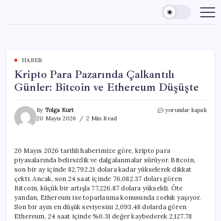
Skip
to
content
HABER
Kripto Para Pazarında Çalkantılı
Günler: Bitcoin ve Ethereum Düşüşte
Kripto
By
Tolga Kurt
yorumlar kapalı
Para
20 Mayıs 2026
2 Min Read
Pazarında
Çalkantılı
Günler:
20 Mayıs 2026 tarihli haberimize göre, kripto para
Bitcoin
piyasalarında belirsizlik ve dalgalanmalar sürüyor. Bitcoin,
ve
Ethereum
son bir ay içinde 82,792.21 dolara kadar yükselerek dikkat
Düşüşte
çekti. Ancak, son 24 saat içinde 76,082.37 doları gören
için
Bitcoin, küçük bir artışla 77,226.87 dolara yükseldi. Öte
yandan, Ethereum ise toparlanma konusunda zorluk yaşıyor.
Son bir ayın en düşük seviyesini 2,093.48 dolarda gören
Ethereum, 24 saat içinde %0.31 değer kaybederek 2,127.78