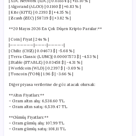
| XDC Network (XDC) | 0.03554 $ | +15.10 % |
| Algorand (ALGO) | 0.1160 $ | +6.83 % |
| Kite (KITE) | 0.2393 $ | +4.35 % |
| Zcash (ZEC) | 587.19 $ | +3.82 % |
**20 Mayıs 2026 En Çok Düşen Kripto Paralar:**
| Coin | Fiyat | 24s % |
|———————|———-|————–|
| Chiliz (CHZ) | 0.04673 $ | -5.68 % |
| Terra Classic (LUNC)| 0.00007573 $ | -4.53 % |
| Stable (STABLE) | 0.03458 $ | -4.31 % |
| Worldcoin (WLD) | 0.2397 $ | -3.69 % |
| Toncoin (TON) | 1.96 $ | -3.66 % |
Diğer piyasa verilerine de göz atacak olursak:
**Altın Fiyatları:**
– Gram altın alış: 6,538.60 TL
– Gram altın satış: 6,539.47 TL
**Gümüş Fiyatları:**
– Gram gümüş alış: 107,99 TL
– Gram gümüş satış: 108,11 TL