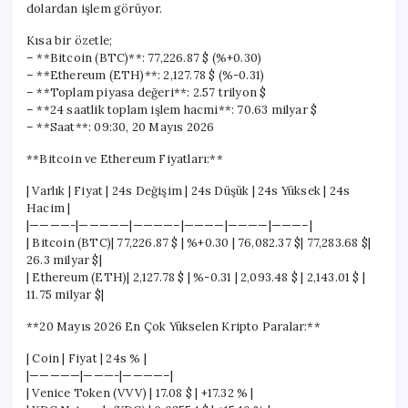
dolardan işlem görüyor.
Kısa bir özetle;
– **Bitcoin (BTC)**: 77,226.87 $ (%+0.30)
– **Ethereum (ETH)**: 2,127.78 $ (%-0.31)
– **Toplam piyasa değeri**: 2.57 trilyon $
– **24 saatlik toplam işlem hacmi**: 70.63 milyar $
– **Saat**: 09:30, 20 Mayıs 2026
**Bitcoin ve Ethereum Fiyatları:**
| Varlık | Fiyat | 24s Değişim | 24s Düşük | 24s Yüksek | 24s
Hacim |
|————-|—————|————–|————|————|———–|
| Bitcoin (BTC)| 77,226.87 $ | %+0.30 | 76,082.37 $| 77,283.68 $|
26.3 milyar $|
| Ethereum (ETH)| 2,127.78 $ | %-0.31 | 2,093.48 $ | 2,143.01 $ |
11.75 milyar $|
**20 Mayıs 2026 En Çok Yükselen Kripto Paralar:**
| Coin | Fiyat | 24s % |
|—————|———-|————–|
| Venice Token (VVV) | 17.08 $ | +17.32 % |