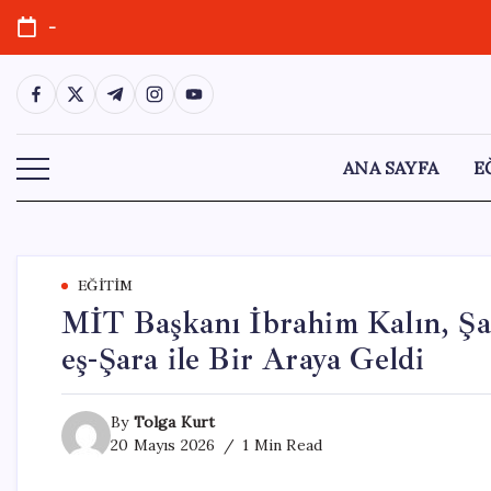
Skip
-
to
content
https://www.facebook.com/
https://twitter.com/
https://t.me/
https://www.instagram.com/
https://youtube.com/
ANA SAYFA
E
EĞITIM
MİT Başkanı İbrahim Kalın, Ş
eş-Şara ile Bir Araya Geldi
By
Tolga Kurt
20 Mayıs 2026
1 Min Read