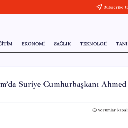
Subscribe t
ĞİTİM
EKONOMİ
SAĞLIK
TEKNOLOJİ
TANI
am’da Suriye Cumhurbaşkanı Ahmed
MİT
yorumlar kapal
Başkanı
İbrahim
Kalın,