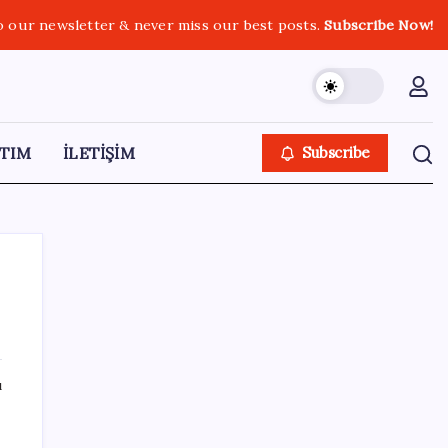
o our newsletter & never miss our best posts.
Subscribe Now!
TIM
İLETİŞİM
Subscribe
SON YAZILAR
ı
Zihin Okuyan Yapay Zeka Firması: Beynini
Okutana 50 Dolar