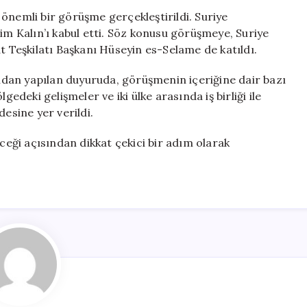
Şam’da
önemli bir görüşme gerçekleştirildi. Suriye
Suriye
 Kalın’ı kabul etti. Söz konusu görüşmeye, Suriye
Cumhurbaşkanı
t Teşkilatı Başkanı Hüseyin es-Selame de katıldı.
Ahmed
eş-
dan yapılan duyuruda, görüşmenin içeriğine dair bazı
Şara
gedeki gelişmeler ve iki ülke arasında iş birliği ile
ile
desine yer verildi.
Bir
Araya
eceği açısından dikkat çekici bir adım olarak
Geldi
için