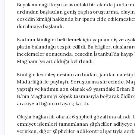
Büyükburnağıl köyü arasındaki bir alanda jandarma
ardından başlatılan geniş çaplı soruşturma, olayın
cesedin kimliği hakkında bir ipucu elde edilemezken
durulmaya başlandı.
Kadının kimliğini belirlemek için yapılan diş ve ay
platin bulunduğu tespit edildi. Bu bilgiler, uluslarara
incelemeler sonucunda, cesedin İstanbul’da kayı
Maghami’ye ait olduğu belirlendi.
Kimliğin kesinleşmesinin ardından, jandarma ekipleri
Müdürlüğü ile paylaştı. Soruşturma sürecinde, Mag
yaptığı ve kadının son olarak 49 yaşındaki Erkan B.
B.’nin Maghami’yi köpek tasmasıyla boğarak öldürd
araziye attığını ortaya çıkardı.
Olayla bağlantılı olarak 6 şüpheli gözaltına alındı
emniyet işlemleri tamamlanan şüpheliler adliyeye 
verirken, diğer şüpheliler adli kontrol şartıyla serb