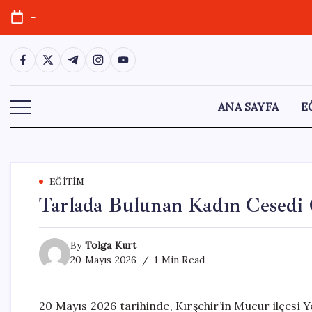
Skip
-
to
content
https://www.facebook.com/
https://twitter.com/
https://t.me/
https://www.instagram.com/
https://youtube.com/
ANA SAYFA
E
EĞITIM
Tarlada Bulunan Kadın Cesedi C
By
Tolga Kurt
20 Mayıs 2026
1 Min Read
20 Mayıs 2026 tarihinde, Kırşehir’in Mucur ilçesi Y