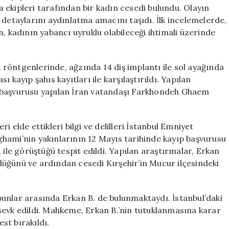
Aydınlatan
 ekipleri tarafından bir kadın cesedi bulundu. Olayın
Ayrıntılar
 detaylarını aydınlatma amacını taşıdı. İlk incelemelerde,
için
, kadının yabancı uyruklu olabileceği ihtimali üzerinde
ak röntgenlerinde, ağzında 14 diş implantı ile sol ayağında
sı kayıp şahıs kayıtları ile karşılaştırıldı. Yapılan
p başvurusu yapılan İran vatandaşı Farkhondeh Ghaem
 elde ettikleri bilgi ve delilleri İstanbul Emniyet
hami’nin yakınlarının 12 Mayıs tarihinde kayıp başvurusu
 ile görüştüğü tespit edildi. Yapılan araştırmalar, Erkan
üğünü ve ardından cesedi Kırşehir’in Mucur ilçesindeki
, bunlar arasında Erkan B. de bulunmaktaydı. İstanbul’daki
sevk edildi. Mahkeme, Erkan B.’nin tutuklanmasına karar
est bırakıldı.