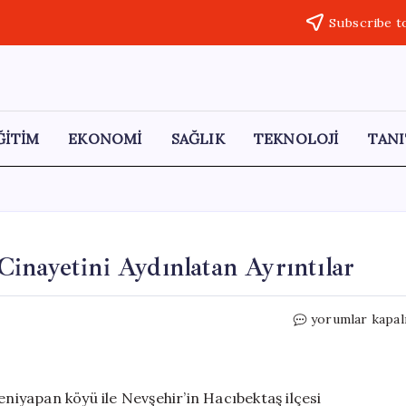
Subscribe t
ĞİTİM
EKONOMİ
SAĞLIK
TEKNOLOJİ
TANI
inayetini Aydınlatan Ayrıntılar
Tarlada
yorumlar kapal
Bulunan
Kadın
Cesedi
Cinayetini
eniyapan köyü ile Nevşehir’in Hacıbektaş ilçesi