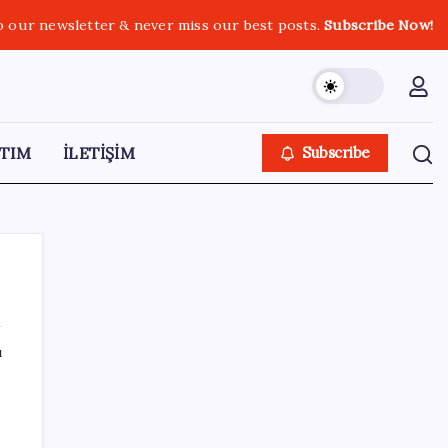
o our newsletter & never miss our best posts.
Subscribe Now!
TIM
İLETİŞİM
Subscribe
ı
SON YAZILAR
Anthropic Kendi Yapay Zeka Çiplerini
Geliştirmek için Ekip Kuruyor