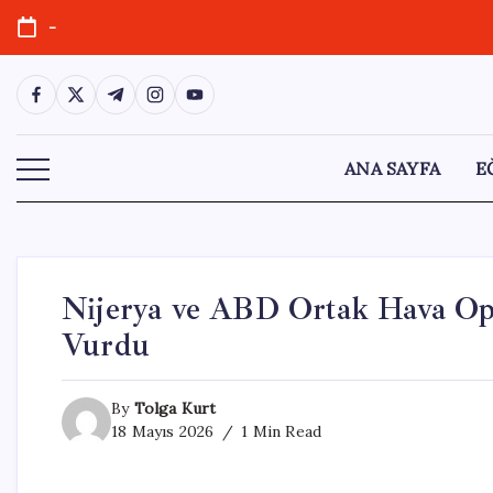
Skip
-
to
content
https://www.facebook.com/
https://twitter.com/
https://t.me/
https://www.instagram.com/
https://youtube.com/
ANA SAYFA
E
Nijerya ve ABD Ortak Hava Op
Vurdu
By
Tolga Kurt
18 Mayıs 2026
1 Min Read