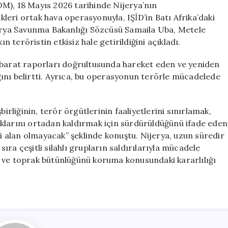
Hava
M), 18 Mayıs 2026 tarihinde Nijerya’nın
Operasyonuyla
eri ortak hava operasyonuyla, IŞİD’in Batı Afrika’daki
IŞİD’in
jerya Savunma Bakanlığı Sözcüsü Samaila Uba, Metele
Afrika
teröristin etkisiz hale getirildiğini açıkladı.
Kolunu
Vurdu
hbarat raporları doğrultusunda hareket eden ve yeniden
için
ını belirtti. Ayrıca, bu operasyonun terörle mücadelede
birliğinin, terör örgütlerinin faaliyetlerini sınırlamak,
klarını ortadan kaldırmak için sürdürüldüğünü ifade eden
li alan olmayacak” şeklinde konuştu. Nijerya, uzun süredir
ra çeşitli silahlı grupların saldırılarıyla mücadele
i ve toprak bütünlüğünü koruma konusundaki kararlılığı