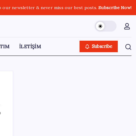
o our newsletter & never miss our best posts.
Subscribe Now!
TIM
İLETİŞİM
Subscribe
SON YAZILAR
ı
Huawei Mate 80 için 16GB RAM ve 1TB
Model Duyuruldu