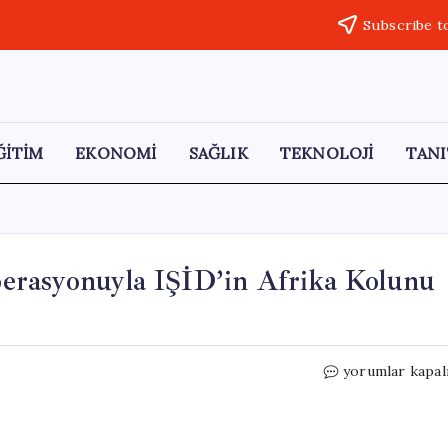
Subscribe t
ĞİTİM
EKONOMİ
SAĞLIK
TEKNOLOJİ
TANI
erasyonuyla IŞİD’in Afrika Kolunu
Nijerya
yorumlar kapal
ve
ABD
Ortak