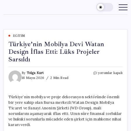
Skip
to
content
EĞITIM
Türkiye’nin Mobilya Devi Watan
Design İflas Etti: Lüks Projeler
Sarsıldı
Türkiye’nin
By
Tolga Kurt
yorumlar kapalı
Mobilya
18 Mayıs 2026
2 Min Read
Devi
Watan
Design
Türkiye’nin mobilya ve proje dekorasyon sektöründe önemli
İflas
bir yere sahip olan Bursa merkezli Watan Design Mobilya
Etti:
Lüks
Ticaret ve Sanayi Anonim Şirketi (WD Group), mali
Projeler
sorunlarını aşamayarak iflas etti. Uzun süre finansal zorluklar
Sarsıldı
ve hukuki sorunlarla mücadele eden şirket için mahkeme nihai
için
kararı verdi.