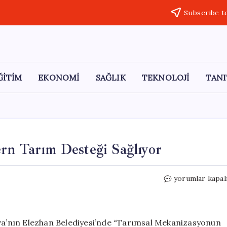
Subscribe t
ĞİTİM
EKONOMİ
SAĞLIK
TEKNOLOJİ
TANI
rn Tarım Desteği Sağlıyor
TİKA,
yorumlar kapal
Kosovalı
Çiftçilere
Modern
Tarım
ova’nın Elezhan Belediyesi’nde “Tarımsal Mekanizasyonun