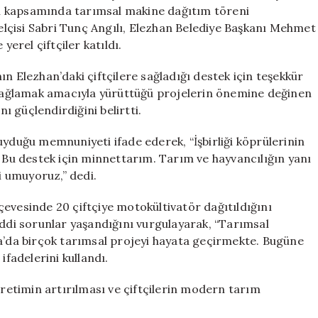
Desteği
i kapsamında tarımsal makine dağıtım töreni
Sağlıyor
kelçisi Sabri Tunç Angılı, Elezhan Belediye Başkanı Mehmet
için
yerel çiftçiler katıldı.
n Elezhan’daki çiftçilere sağladığı destek için teşekkür
a sağlamak amacıyla yürüttüğü projelerin önemine değinen
nı güçlendirdiğini belirtti.
uyduğu memnuniyeti ifade ederek, “İşbirliği köprülerinin
. Bu destek için minnettarım. Tarım ve hayvancılığın yanı
yi umuyoruz,” dedi.
evesinde 20 çiftçiye motokültivatör dağıtıldığını
iddi sorunlar yaşandığını vurgulayarak, “Tarımsal
va’da birçok tarımsal projeyi hayata geçirmekte. Bugüne
ifadelerini kullandı.
üretimin artırılması ve çiftçilerin modern tarım