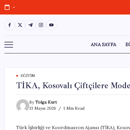
Skip
-
to
content
https://www.facebook.com/
https://twitter.com/
https://t.me/
https://www.instagram.com/
https://youtube.com/
ANA SAYFA
E
EĞITIM
TİKA, Kosovalı Çiftçilere Mode
By
Tolga Kurt
13 Mayıs 2026
1 Min Read
Türk İşbirliği ve Koordinasyon Ajansı (TİKA), Kos