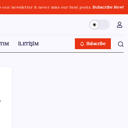
o our newsletter & never miss our best posts.
Subscribe Now!
TIM
İLETİŞİM
Subscribe
ı
SON YAZILAR
Anthropic Kendi Yapay Zeka Çiplerini
Geliştirmek için Ekip Kuruyor