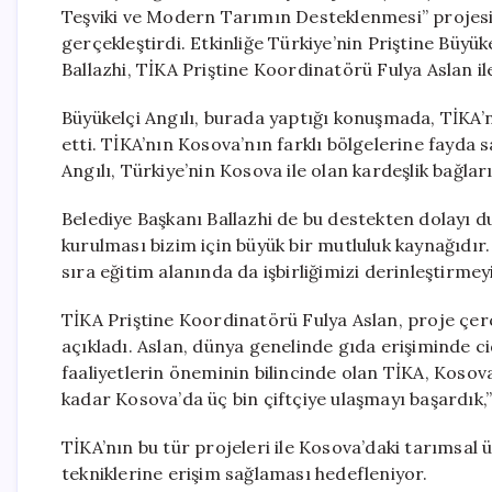
Teşviki ve Modern Tarımın Desteklenmesi” projes
gerçekleştirdi. Etkinliğe Türkiye’nin Priştine Büyü
Ballazhi, TİKA Priştine Koordinatörü Fulya Aslan ile 
Büyükelçi Angılı, burada yaptığı konuşmada, TİKA’nı
etti. TİKA’nın Kosova’nın farklı bölgelerine fayd
Angılı, Türkiye’nin Kosova ile olan kardeşlik bağları
Belediye Başkanı Ballazhi de bu destekten dolayı d
kurulması bizim için büyük bir mutluluk kaynağıdır
sıra eğitim alanında da işbirliğimizi derinleştirme
TİKA Priştine Koordinatörü Fulya Aslan, proje çerç
açıkladı. Aslan, dünya genelinde gıda erişiminde c
faaliyetlerin öneminin bilincinde olan TİKA, Koso
kadar Kosova’da üç bin çiftçiye ulaşmayı başardık,” 
TİKA’nın bu tür projeleri ile Kosova’daki tarımsal 
tekniklerine erişim sağlaması hedefleniyor.