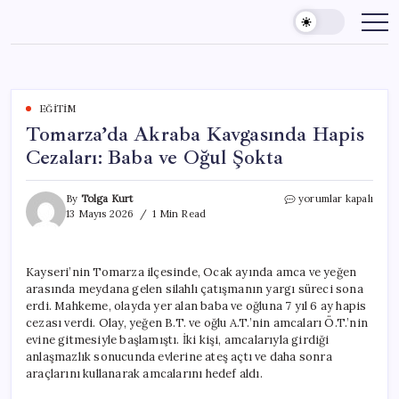
Skip
to
content
EĞITIM
Tomarza’da Akraba Kavgasında Hapis
Cezaları: Baba ve Oğul Şokta
Tomarza’da
By
Tolga Kurt
yorumlar kapalı
Akraba
13 Mayıs 2026
1 Min Read
Kavgasında
Hapis
Cezaları:
Kayseri’nin Tomarza ilçesinde, Ocak ayında amca ve yeğen
Baba
arasında meydana gelen silahlı çatışmanın yargı süreci sona
ve
Oğul
erdi. Mahkeme, olayda yer alan baba ve oğluna 7 yıl 6 ay hapis
Şokta
cezası verdi. Olay, yeğen B.T. ve oğlu A.T.’nin amcaları Ö.T.’nin
için
evine gitmesiyle başlamıştı. İki kişi, amcalarıyla girdiği
anlaşmazlık sonucunda evlerine ateş açtı ve daha sonra
araçlarını kullanarak amcalarını hedef aldı.