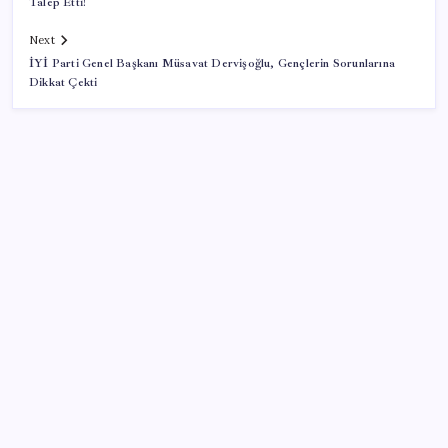
Talep Etti!
Next
İYİ Parti Genel Başkanı Müsavat Dervişoğlu, Gençlerin Sorunlarına
Dikkat Çekti
SON YAZILAR
Google Pixel Watch 5 Sızdırıldı: İşte Detaylar
Zihin Okuyan Yapay Zeka Firması: Beynini Okutana
50 Dolar
Huawei Mate 80 için 16GB RAM ve 1TB Model