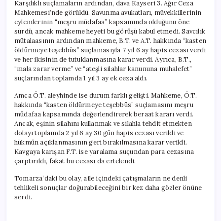
Karşılıklı suçlamaların ardından, dava Kayseri 3. Ağır Ceza
Mahkemesi’nde görüldü. Savunma avukatları, müvekkillerinin
eylemlerinin “meşru müdafaa” kapsamında olduğunu öne
sürdü, ancak mahkeme heyeti bu görüşü kabul etmedi. Savcılık
mütalaasının ardından mahkeme, B.T. ve A.T. hakkında “kasten
öldürmeye teşebbüs” suçlamasıyla 7 yıl 6 ay hapis cezası verdi
ve her ikisinin de tutuklanmasına karar verdi. Ayrıca, B.T.,
“mala zarar verme” ve “ateşli silahlar kanununa muhalefet”
suçlarından toplamda 1 yıl 3 ay ek ceza aldı.
Amca Ö.T. aleyhinde ise durum farklı gelişti. Mahkeme, Ö.T.
hakkında “kasten öldürmeye teşebbüs” suçlamasını meşru
müdafaa kapsamında değerlendirerek beraat kararı verdi.
Ancak, eşinin silahını kullanmak ve silahla tehdit etmekten
dolayı toplamda 2 yıl 6 ay 30 gün hapis cezası verildi ve
hükmün açıklanmasının geri bırakılmasına karar verildi.
Kavgaya karışan F.T. ise yaralama suçundan para cezasına
çarptırıldı, fakat bu cezası da ertelendi.
Tomarza’daki bu olay, aile içindeki çatışmaların ne denli
tehlikeli sonuçlar doğurabileceğini bir kez daha gözler önüne
serdi.