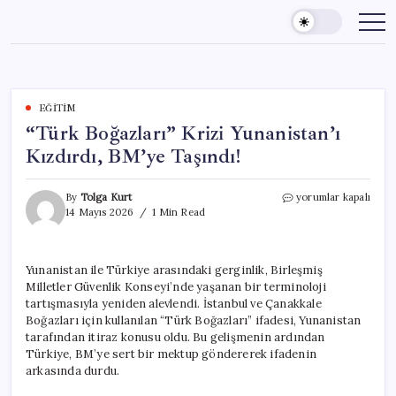
Skip
to
content
EĞITIM
“Türk Boğazları” Krizi Yunanistan’ı
Kızdırdı, BM’ye Taşındı!
“Türk
By
Tolga Kurt
yorumlar kapalı
Boğazları”
14 Mayıs 2026
1 Min Read
Krizi
Yunanistan’ı
Kızdırdı,
Yunanistan ile Türkiye arasındaki gerginlik, Birleşmiş
BM’ye
Milletler Güvenlik Konseyi’nde yaşanan bir terminoloji
Taşındı!
için
tartışmasıyla yeniden alevlendi. İstanbul ve Çanakkale
Boğazları için kullanılan “Türk Boğazları” ifadesi, Yunanistan
tarafından itiraz konusu oldu. Bu gelişmenin ardından
Türkiye, BM’ye sert bir mektup göndererek ifadenin
arkasında durdu.