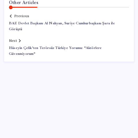
Other Articles
Previous
BAE Devlet Başkanı Al Nahyan, Suriye Cumhurbaşkanı Şara ile
Görüştü
Next
Hüseyin Çelik’ten Terörsüz Türkiye Yorumu: “Aktörlere
Güvenmiyorum”
SON YAZILAR
iPhone 18 Pro Fiyatı Ne Kadar Artacak?