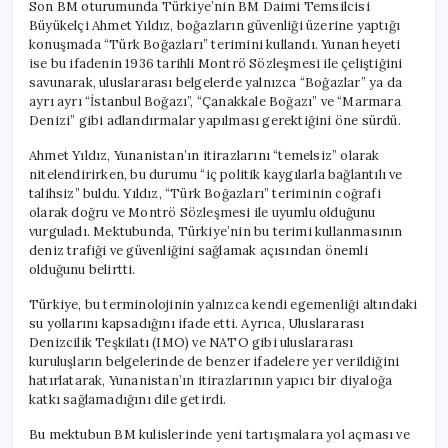
Son BM oturumunda Türkiye’nin BM Daimi Temsilcisi
Büyükelçi Ahmet Yıldız, boğazların güvenliği üzerine yaptığı
konuşmada “Türk Boğazları” terimini kullandı. Yunan heyeti
ise bu ifadenin 1936 tarihli Montrö Sözleşmesi ile çeliştiğini
savunarak, uluslararası belgelerde yalnızca “Boğazlar” ya da
ayrı ayrı “İstanbul Boğazı”, “Çanakkale Boğazı” ve “Marmara
Denizi” gibi adlandırmalar yapılması gerektiğini öne sürdü.
Ahmet Yıldız, Yunanistan’ın itirazlarını “temelsiz” olarak
nitelendirirken, bu durumu “iç politik kaygılarla bağlantılı ve
talihsiz” buldu. Yıldız, “Türk Boğazları” teriminin coğrafi
olarak doğru ve Montrö Sözleşmesi ile uyumlu olduğunu
vurguladı. Mektubunda, Türkiye’nin bu terimi kullanmasının
deniz trafiği ve güvenliğini sağlamak açısından önemli
olduğunu belirtti.
Türkiye, bu terminolojinin yalnızca kendi egemenliği altındaki
su yollarını kapsadığını ifade etti. Ayrıca, Uluslararası
Denizcilik Teşkilatı (IMO) ve NATO gibi uluslararası
kuruluşların belgelerinde de benzer ifadelere yer verildiğini
hatırlatarak, Yunanistan’ın itirazlarının yapıcı bir diyaloğa
katkı sağlamadığını dile getirdi.
Bu mektubun BM kulislerinde yeni tartışmalara yol açması ve