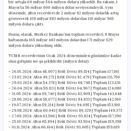
bir artışla 60 milyar 564 milyon dolara yükseldi. Bu rakam, 1
Mayıs’ta 56 milyar 600 milyon dolar seviyesindeydi. Aynı
dönemde, altın rezervleri de 2 milyar 82 milyon dolarlık artış
göstererek 108 milyar 883 milyon dolardan 110 milyar 965
milyon dolara çıktı.
Sonuç olarak, Merkez Bankası’nın toplam rezervleri, 8 Mayıs
haftasında 165 milyar 483 milyon dolardan 171 milyar 529
milyon dolara yükselmiş oldu.
TCMB rezervlerinin Ocak 2024 döneminden günümüze kadar
olan gelişimi ise şu şekildedir (milyon dolar):
– 26.01.2024: Altın 48,007 | Brüt Döviz 89,154 | Toplam 137,161
– 23.02.2024: Altın 49,271 | Brüt Döviz 82,479 | Toplam 131,750
– 29.03.2024: Altın 54,378 | Brüt Döviz 68,748 | Toplam 123,126
– 26.04.2024: Altın 59,113 | Brüt Döviz 64,967 | Toplam 124,080
– 31.05.2024: Altın 59,740 | Brüt Döviz 83,909 | Toplam 143,648
– 28.06.2024: Altın 58,077 | Brüt Döviz 84,833 | Toplam 142,910
– 19.07.2024: Altın 59,214 | Brüt Döviz 94,695 | Toplam 153,910
– 29.08.2024: Altın 60,043 | Brüt Döviz 89,329 | Toplam 149,373
– 27.09.2024: Altın 63,566 | Brüt Döviz 93,824 | Toplam 157,390
– 25.10.2024: Altın 65,894 | Brüt Döviz 93,504 | Toplam 159,398
– 01.11.2024: Altın 66,614 | Brüt Döviz 93,005 | Toplam 159,619