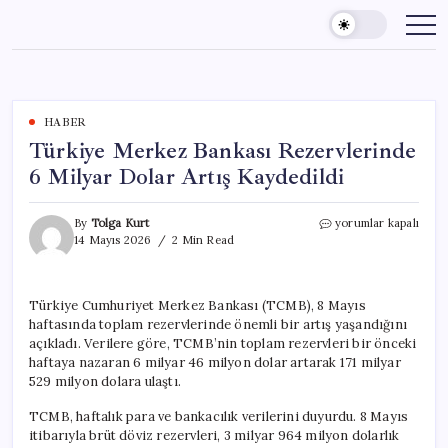
Skip
to
content
HABER
Türkiye Merkez Bankası Rezervlerinde
6 Milyar Dolar Artış Kaydedildi
Türkiye
By
Tolga Kurt
yorumlar kapalı
Merkez
14 Mayıs 2026
2 Min Read
Bankası
Rezervlerinde
6
Türkiye Cumhuriyet Merkez Bankası (TCMB), 8 Mayıs
Milyar
haftasında toplam rezervlerinde önemli bir artış yaşandığını
Dolar
Artış
açıkladı. Verilere göre, TCMB’nin toplam rezervleri bir önceki
Kaydedildi
haftaya nazaran 6 milyar 46 milyon dolar artarak 171 milyar
için
529 milyon dolara ulaştı.
TCMB, haftalık para ve bankacılık verilerini duyurdu. 8 Mayıs
itibarıyla brüt döviz rezervleri, 3 milyar 964 milyon dolarlık