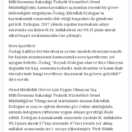
Milli Savunma Bakanlığı Tedarik Hizmetleri Genel
Müdürlüğü’nün, kamu kaynakları açısından önemli bir görev
üstlendiğini vurgulayan Özdağ, Zikrullah Erdoğan’ın
kaymakamlık sınavında elde ettiği başarıları da gündeme
getirdi. Erdoğan, 2017 yılında yapılan kaymakam adayı
sınavında yazılıdan 81,61, mülakattan ise 99,33 puan alarak
nihai başarı sıralamasında öne çıkmıştı.
Soru İşaretleri
Özdağ, kalifiye bir bürokratın yerine mesleki deneyimi sınırlı
bir kişinin atanmasının kamuoyunda soru işaretlerine yol
açtığını belirtti. Özdağ, “Soyadı Erdoğan olan ve Rize Güneysu
doğumlu bir kişi, savunma tedariki, mali denetim ve kamu ihale
süreçlerinde hangi tecrübeye dayanarak bu göreve getirildi?”
diye sordu.
Genel Müdürlük Görevi için Uygun Olmayan Yaş
Milli Savunma Bakanlığı Tedarik Hizmetleri Genel
Müdürlüğü’ne Tümgeneral statüsünde atanan Zikrullah
Erdoğan’ın yaşı ve eğitim durumu göz önüne alındığında,
aslında üsteğmen rütbesine uygun olması gerektiği ifade
edildi. Erdoğan, kaymakamlık sınavında yazılıda 81, mülakatta
99,3 puan alarak 57 kişi arasında 47’inci sırada yer almış,
mülakat sonucunda ise 1. sıraya yükselmiştir. Türk Silahlı