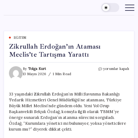
Skip
to
content
EĞITIM
Zikrullah Erdoğan’ın Ataması
Meclis’te Tartışma Yarattı
Zikrullah
By
Tolga Kurt
yorumlar kapalı
Erdoğan’ın
13 Mayıs 2026
1 Min Read
Ataması
Meclis’te
Tartışma
33 yaşındaki Zikrullah Erdoğan’ın Milli Savunma Bakanlığı
Yarattı
Tedarik Hizmetleri Genel Müdürlüğü’ne atanması, Türkiye
için
Büyük Millet Meclisi’nde gündem oldu. Yeni Yol Grup
Başkanvekili Selçuk Özdağ, konuyla ilgili olarak TBMM’ye
önerge sunarak Erdoğan’ın atanma sürecini sorguladı.
Özdağ, “Kurumlara yönetici mi bulunuyor, yoksa yöneticilere
kurum mu?” diyerek dikkat çekti.