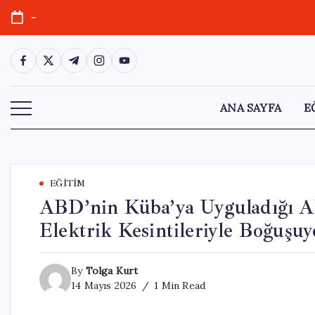
Skip
-
to
content
https://www.facebook.com/
https://twitter.com/
https://t.me/
https://www.instagram.com/
https://youtube.com/
ANA SAYFA
E
EĞITIM
ABD’nin Küba’ya Uyguladığı Ab
Elektrik Kesintileriyle Boğuşuy
By
Tolga Kurt
14 Mayıs 2026
1 Min Read