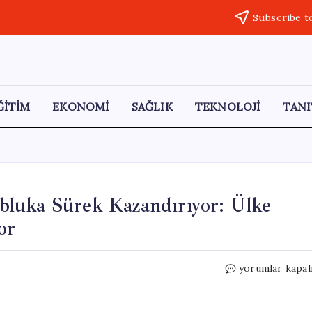
Subscribe t
ĞİTİM
EKONOMİ
SAĞLIK
TEKNOLOJİ
TANI
luka Sürek Kazandırıyor: Ülke
or
ABD’nin
yorumlar kapal
Küba’ya
Uyguladığı
Abluka