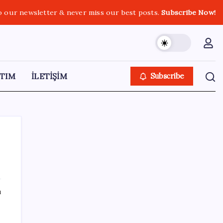
o our newsletter & never miss our best posts.
Subscribe Now!
TIM
İLETİŞİM
Subscribe
SON YAZILAR
ı
Anthropic Kendi Yapay Zeka Çiplerini
Geliştirmek için Ekip Kuruyor