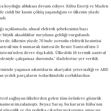
Sürek
ya koyduğu ablukası devam ediyor. Küba Enerji ve Maden
Kazandırıyor:
de ciddi bir kısmi çöküş yaşandığını ve ülkenin yüzde
Ülke
adı.
Elektrik
Kesintileriyle
 açıklamada, ulusal elektrik şebekesinin bazı
Boğuşuyor
de büyük aksaklıklar meydana geldiği vurgulandı.
için
erde, ülkenin yüzde 70’inde zorunlu elektrik kesintisi
ntrali’nin 6 numaralı ünitesi ile Rente Santrali’nin 3
 Sistemi’nden devre dışı kaldı. Ülkedeki 16 termik santral
deniyle çalışamaz durumda.” ifadelerine yer verildi.
eminde yaşanan sıkıntıların akaryakıt yetersizliği ve ABD
olan yedek parçaların tedarikindeki zorluklardan
trol sağlayan ülkelerden gelen tüm ürünlere gümrük
namesi imzalamıştı. Beyaz Saray, bu kararın Küba’nın
al güvenlik ve dış politika çıkarlarını koruma amacını