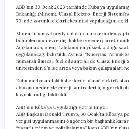
ABD’nin 30 Ocak 2023 tarihinde Küba’ya uygulama
Bakanlığı (Minem), Ulusal Elektro-Enerji Sistemi’n
70’inde zorunlu elektrik kesintisi yapılacağını açıkl
Minem’in sosyal medya platformu üzerinden yaptığı
bölümlerinin devre dışı kaldığı ve enerji üretimin
Açıklamada, enerji talebinin en yüksek olduğu saatl
uygulanacağı belirtildi. Ayrıca, “Nuevitas Termik Sa
numaralı ünitesi, fuel oil santrali de Ulusal Enerji
ünitesinden 9’u ise arıza veya bakım çalışmaları ne
Küba medyasındaki haberlerde, ulusal elektrik sist
ablukası nedeniyle enerji santralleri için gerekli 
kaynaklandığı bildirildi.
ABD’nin Küba’ya Uyguladığı Petrol Engeli
ABD Başkanı Donald Trump, 30 Ocak’ta Küba’ya pe
vergisi uygulanmasını öngören bir başkanlık karar
“zararlı eylem ve politikalarına” karşı ABD’nin ulus